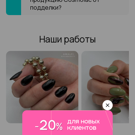
торжественных случаев, вечеринок, так и
подделки?
сочетающихся с повседневным гардеробом.
Любителям нюдовых цветов стоит обратить внимание
на «Восточную Францию», серию с нежным гелиевым
покрытием. А также на «Лиловую воду», «Руанскую
Наши работы
шалунью», «Французский поцелуй», которые уже давно
стали хитами среди любительниц красивого маникюра.
Для тех, кто увлекается серыми и темными тонами стоит
представлена на рассмотрение коллекция спокойных
лаковых покрытий, таких как «Чай с молоком», «Ночной
Лондон» и другие. Не остались без внимания со
стороны экспертов NAIL-индустрии, и любители весело
провести время в кругу друзей. Для них выпущена серия
сочных, привлекательных своей яркостью покрытий в
виде «Шикарной вечеринки», «Танцев на столе» и
других.
Покрытия серии «Страна Восходящего Солнца»
понравятся любителям, увлеченным востоком, их