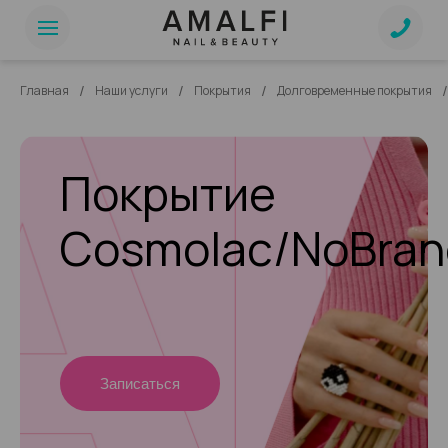
/
/
/
/
Главная
Наши услуги
Покрытия
Долговременные покрытия
Покрытие
Cosmolac/NoBran
Записаться