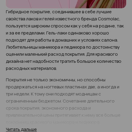
Гибридное покрытие, соединившее в себе лучшие
свойства лаков и гелей известного бренда Cosmolac,
пользуется широким спросом как у себя на родине, так
и за ее пределами. Гель-лаки одинаково хорошо
подходят для работы в домашних и условиях салона.
Любительницы маникюра и педикюра по достоинству
оценили маленький расход покрытия. Для красивого
дизайна нет надобности тратить большое количество
расходных материалов.
Покрытия не только экономичны, но способны
продержаться на ногтевых пластинах две, а иногда и
три недели. К тому они подходят модницам с
ограниченным бюджетом. Сочетание длительного
срока покрытия, экономного расхода и
привлекательной цены притягивает к нему все больше
поклонниц красивого маникюра и педикюра.
Читать дальше