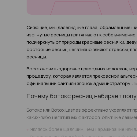
Сияющие, миндалевидные глаза, обрамленные шик
изогнутые ресницы притягивают к себе внимание
подчеркнуть от природы красивые реснички, деву
состояние ресниц негативно влияют стрессы, пло
ресницы.
Восстановить здоровье природных волосков, верн
процедуру, которая является прекрасной альтер
официальный сайт или звонок администратору. Ли
Почему ботокс ресниц набирает поп
Ботокс или Botox Lashes эффективно укрепляет 
каких-либо негативных факторов, опытные лэшме
Являясь более щадящим, чем наращивание или л
блеск, изящный изгиб и более насыщенный цвет.