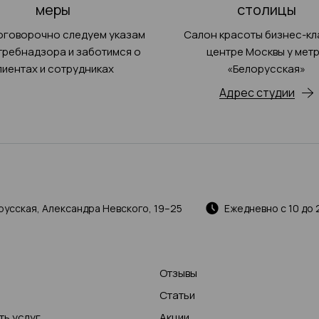
меры
столицы
оговорочно следуем указам
Салон красоты бизнес-кл
ребнадзора и заботимся о
центре Москвы у мет
лиентах и сотрудниках
«Белорусская»
Адрес студии
русская, Александра Невского, 19–25
Ежедневно с 10 до 
Отзывы
Статьи
ь услуг
Акции