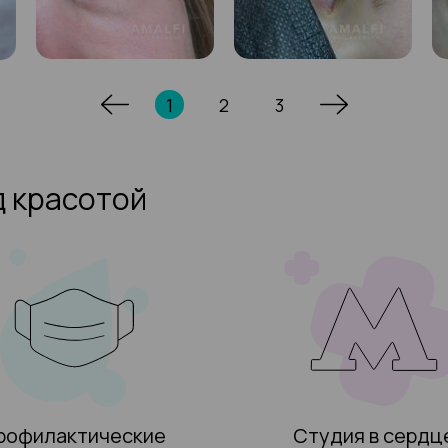
1
2
3
д красотой
рофилактические
Студия в сердц