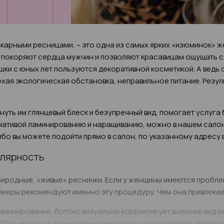
арными ресницами, – это одна из самых ярких «изюминок» же
, покоряют сердца мужчин и позволяют красавицам ощущать с
шки с юных лет пользуются декоративной косметикой. А ведь о
хая экологическая обстановка, неправильное питание. Резул
уть им глянцевый блеск и безупречный вид, помогает услуга
нативой ламинированию и наращиванию, можно в нашем салон
бо вы можете подойти прямо в салон, по указанному адресу 
улярность
природные, «живые» реснички. Если у женщины имеются пробле
йкеры рекомендуют именно эту процедуру. Чем она привлека
аминирование, ботокс визуально корректирует внешний вид р
 Процедура не только лечит реснички, но и позволяет обойти