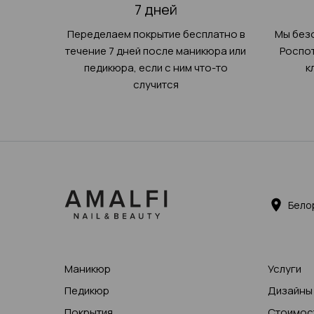
7 дней
Переделаем покрытие бесплатно в
Мы без
течение 7 дней после маникюра или
Роспот
педикюра, если с ним что-то
к
случится
Бело
Маникюр
Услуги
Педикюр
Дизайны
Покрытия
Стоимост