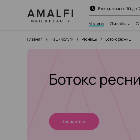
Ежедневно с 10 до 
Услуги
Дизайны
С
/
/
/
Главная
Наши услуги
Ресницы
Ботокс ресниц
Ботокс ресн
Записаться