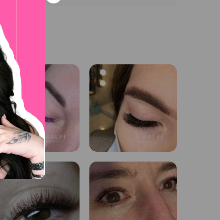
силиконовые валики-бигуди с тщательно
льное масло – репейное или касторовое.
всего используются коричневые или черные,
бенностями здоровья клиента и его