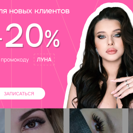
дками, а верхние реснички расчесываются и фиксируются на 
м, а после – фиксатором формы.
м слоем.
ся клей-фиксатор, а на волоски наносится целебное растите
ожет подкрасить реснички в выбранный клиентом цвет. Чаще 
ет.
ния индивидуально, руководствуясь состоянием ресниц, осо
ЗАПИСАТЬСЯ