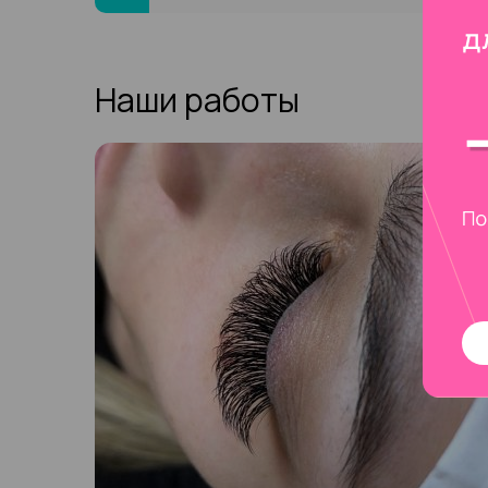
Нижнее веко закрывается одноразовыми прокла
подобранным диаметром.
Волоски обрабатываются смягчающим растворо
Наши работы
Ботокс наносится завершающим и закрепляющи
С помощью специального растворителя снимает
В процессе, перед нанесением ботокса, мастер м
темно-синие краски, хотя выбор колеров впечатля
Наши мастера подбирают программу восстановле
пожеланиями.