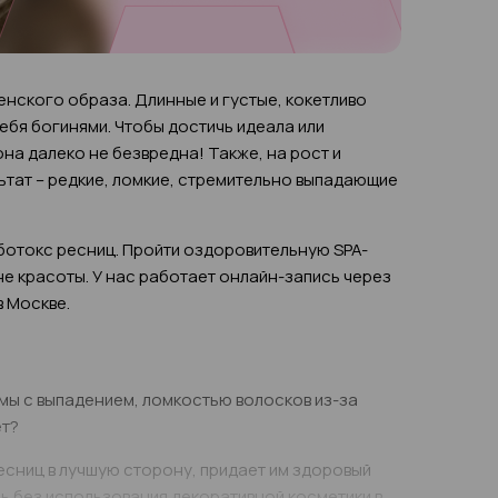
нского образа. Длинные и густые, кокетливо
ебя богинями. Чтобы достичь идеала или
на далеко не безвредна! Также, на рост и
ьтат – редкие, ломкие, стремительно выпадающие
 ботокс ресниц. Пройти оздоровительную SPA-
е красоты. У нас работает онлайн-запись через
в Москве.
мы с выпадением, ломкостью волосков из-за
ет?
есниц в лучшую сторону, придает им здоровый
сь без использования декоративной косметики в