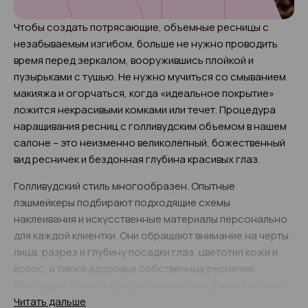
Чтобы создать потрясающие, объемные ресницы с
незабываемым изгибом, больше не нужно проводить
время перед зеркалом, вооружившись плойкой и
пузырьками с тушью. Не нужно мучиться со смыванием
макияжа и огорчаться, когда «идеальное покрытие»
ложится некрасивыми комками или течет. Процедура
наращивания ресниц с голливудским объемом в нашем
салоне – это неизменно великолепный, божественный
вид ресничек и бездонная глубина красивых глаз.
Голливудский стиль многообразен. Опытные
лэшмейкеры подбирают подходящие схемы
наклеивания и искусственные материалы персонально
для каждой клиентки. Они обращают внимание на черты
лица, разрез и глубину посадки глаз, цветотип кожи и
волос, а также здоровье собственных ресничек.
Благодаря таком подходу, прекрасные дамы получают
неизменно восхитительный результат. Контраст с
Читать дальше