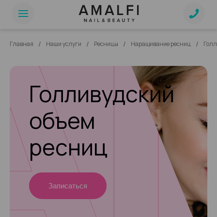
/
/
/
/
Главная
Наши услуги
Ресницы
Наращивание ресниц
Голл
Голливудский
объем
ресниц
Записаться