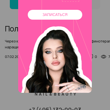
Хорошево ?
ЗАПИСАТЬСЯ
Полезные статьи
Через какое время после
Холодная парафинотерап
наращивания ресницы можно
2025 году
мочить (с фото-примерами)
07.02.2024
0
31324
08.05.2024
0
+7 (495) 132-00-03