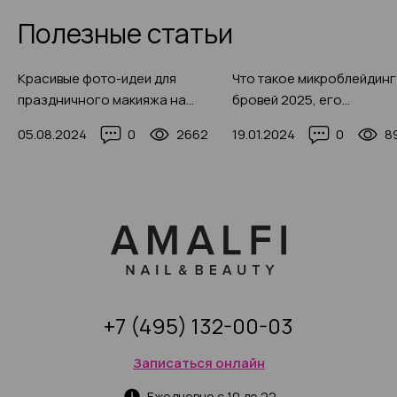
Полезные статьи
Красивые фото-идеи для
Что такое микроблейдинг
праздничного макияжа на
бровей 2025, его
День рождения 2025
преимущества, особенно
05.08.2024
0
2662
19.01.2024
0
8
показания, фото-пример
+7 (495) 132-00-03
Записаться онлайн
Ежедневно с 10 до 22