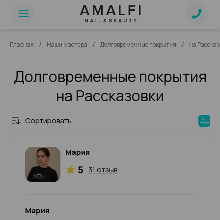
/
/
/
Главная
Наши мастера
Долговременные покрытия
на Рассказ
Долговременные покрытия
на Рассказовки
Сортировать
Мария
5
31 отзыв
Мария