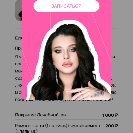
Елена
ЗАПИСАТЬСЯ
4.92
72 отзыва
Елена
Привет, меня зовут Елена.
Я мастер маникюра с 2015 года. За это время я
прошла множество курсов и обучений по
маникюру и педикюру, что помогает мне
сделать свою работу качественно и хорошо.
Люблю свою работу и отдаюсь ей на все 100%.
В свободное время увлекаюсь спортом, люблю
прогулки и общение. Жду вас в нашем салоне!
Покрытие Лечебный лак
1 000 ₽
Ремонт ногтя (1 пальчик)/ чужой ремонт
200 ₽
(1 пальчик)