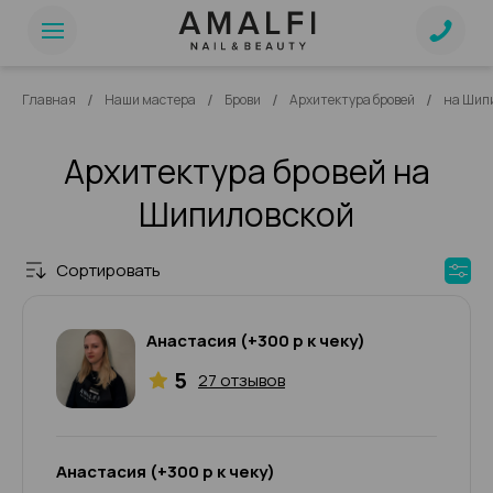
/
/
/
/
Главная
Наши мастера
Брови
Архитектура бровей
на Шип
Архитектура бровей на
Шипиловской
Сортировать
Анастасия (+300 р к чеку)
5
27 отзывов
Анастасия (+300 р к чеку)