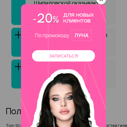
Шипиловской оказывают
услугу «Архитектура
бровей»?
Как выбрать специалиста в
сфере «Архитектура
бровей»?
ЗАПИСАТЬСЯ
Клиенты обычно довольны
услугой «Архитектура
бровей»?
Полезные статьи
Топ-10 причесок с косичками
Наращивание ногтей геле