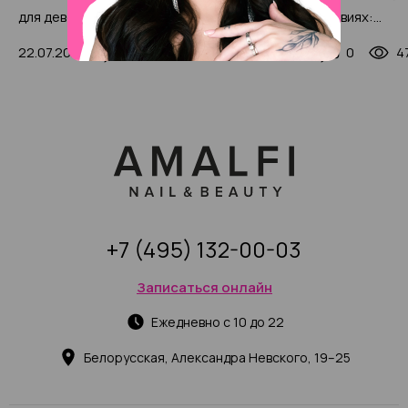
для девочек 2025 (с
домашних условиях:
красивыми фото-примерами)
пошаговая инструкция дл
22.07.2024
1
39800
03.10.2024
0
4
начинающих с фото
+7 (495) 132-00-03
Записаться онлайн
Ежедневно с 10 до 22
Белорусская, Александра Невского, 19–25