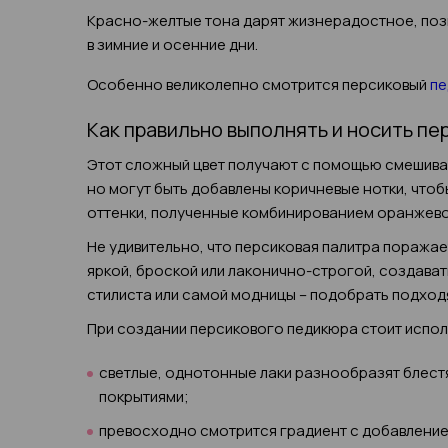
Красно-желтые тона дарят жизнерадостное, поз
в зимние и осенние дни.
Особенно великолепно смотрится персиковый
п
Как правильно выполнять и носить п
Этот сложный цвет получают с помощью смешиван
но могут быть добавлены коричневые нотки, чтоб
оттенки, полученные комбинированием оранжевой
Не удивительно, что персиковая палитра поража
яркой, броской или лаконично-строгой, создава
стилиста или самой модницы – подобрать подходя
При создании персикового педикюра стоит испол
светлые, однотонные лаки разнообразят блес
покрытиями;
превосходно смотрится градиент с добавление