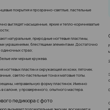
нцевые покрытия и прозрачно-светлые, пастельные
ично выглядят насыщенные, яркие и тепло-коричневатые
ости;
ают натуральные, природные ногтевые пластины,
ыми украшениями, блестящими элементами. Достаточно
х одиночных страз;
белые или черные кружева.
я ногтевых пластин и окружающей их кожи, пяточек.
чные, светло-пастельные тона и матовые топы.
трещины, неправильную форму пластинок. Именно
 в салоне, у проверенного, опытного мастера.
0
ового педикюра с фото
кюр вызывает положительные эмоции, восхищает и