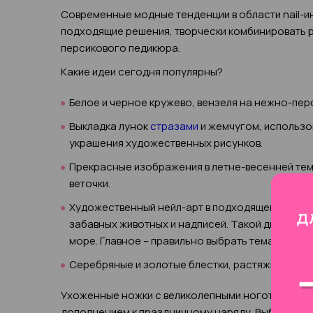
Современные модные тенденции в области nail-
подходящие решения, творчески комбинировать р
персикового педикюра.
Какие идеи сегодня популярны?
Белое и черное кружево, вензеля на нежно-пер
Выкладка лунок
стразами
и жемчугом, использо
украшения художественных рисунков.
Прекрасные изображения в летне-весенней тема
веточки.
Художественный нейл-арт в подходящей стилист
забавных животных и надписей. Такой дизайн по
море. Главное – правильно выбрать тематику.
Серебряные и золотые блестки, растяжки глитт
Ухоженные ножки с великолепными ноготками ст
дополнением к праздничному наряду. Выбранный