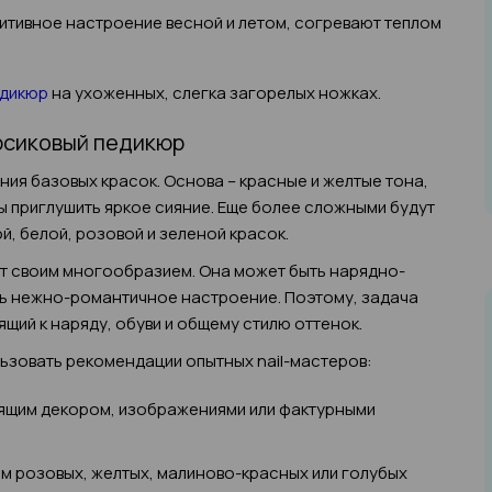
итивное настроение весной и летом, согревают теплом
едикюр
на ухоженных, слегка загорелых ножках.
ерсиковый педикюр
ия базовых красок. Основа – красные и желтые тона,
ы приглушить яркое сияние. Еще более сложными будут
, белой, розовой и зеленой красок.
ет своим многообразием. Она может быть нарядно-
ть нежно-романтичное настроение. Поэтому, задача
щий к наряду, обуви и общему стилю оттенок.
ьзовать рекомендации опытных nail-мастеров:
тящим декором, изображениями или фактурными
м розовых, желтых, малиново-красных или голубых