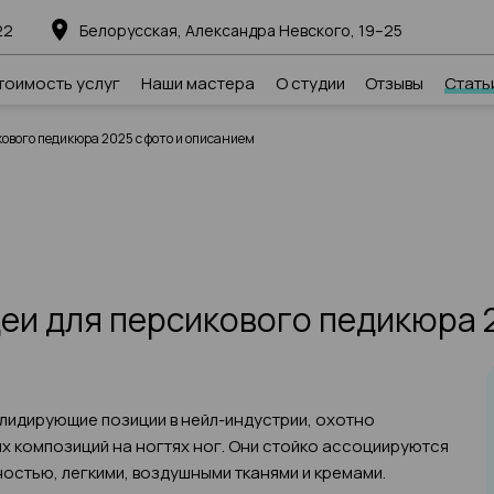
22
Белорусская, Александра Невского, 19–25
тоимость услуг
Наши мастера
О студии
Отзывы
Стать
ового педикюра 2025 с фото и описанием
и для персикового педикюра 2
лидирующие позиции в нейл-индустрии, охотно
х композиций на ногтях ног. Они стойко ассоциируются
остью, легкими, воздушными тканями и кремами.