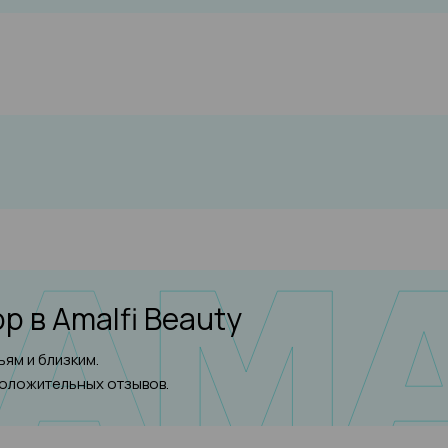
юр
в Amalfi Beauty
ям и близким.
положительных отзывов.