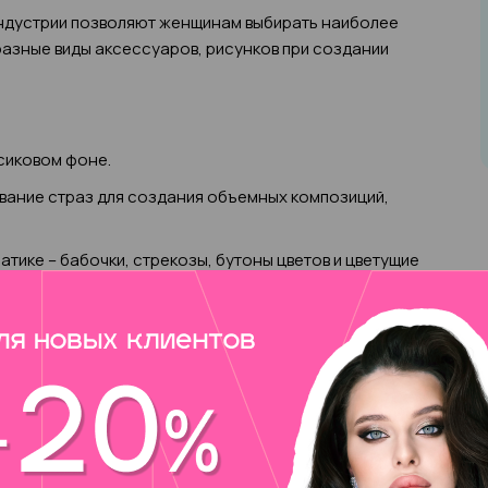
индустрии позволяют женщинам выбирать наиболее
азные виды аксессуаров, рисунков при создании
сиковом фоне.
вание страз для создания объемных композиций,
тике – бабочки, стрекозы, бутоны цветов и цветущие
ике, от серьезного, стильного минимализма до
дойдет и для строгого дресс-кода, и для поездки на
ером.
ановится не просто украшением повседневного лука или
 дизайн выражает мировоззрение модницы, ее