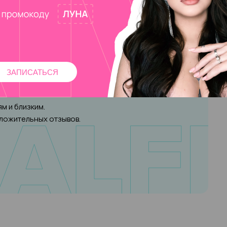
ЗАПИСАТЬСЯ
юр
в Amalfi Beauty
м и близким.
оложительных отзывов.