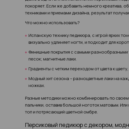
покоряет. Если же добавить немного креатива, 
техниками и приемами дизайна, результат получ
Что можно использовать?
Испанскую технику педикюра, с игрой ярких тон
визуально удлиняет ногти, и подходит для корот
Финишные покрытия с самыми разнообразными 
песок; магнитные лаки.
Градиенты с четким переходом от цвета к цвету
Модный хит сезона – разноцветные лаки на кажд
ножках.
Разные методики можно комбинировать по своему
пальчики, оставив большой ноготок матовым. Или
топ и потрясающий цветной омбре.
Персиковый педикюр с декором, модн