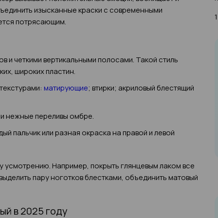
объединить изысканные краски с современными
1
ается потрясающим.
ов и четкими вертикальными полосами. Такой стиль
ких, широких пластин.
текстурами:
матирующие
; втирки; акриловый блестящий
, и нежные переливы омбре.
ый пальчик или разная окраска на правой и левой
 усмотрению. Например, покрыть глянцевым лаком все
 выделить пару ноготков блестками, объединить матовый
ый в 2025 году