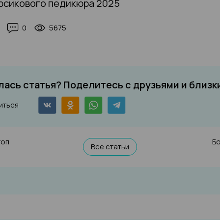
рсикового педикюра 2025
0
5675
ась статья? Поделитесь с друзьями и близк
иться
топ
Б
Все статьи