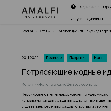
Ежедневно с 10 до 
Услуги
Дизайны
С
/
/
Главная
Статьи
Потрясающие модные идеи для персик
20.11.2024
Педикюр
Покрытие
Ногти
Потрясающие модные иде
Источник фото: www.shutterstock.com/ru/
Персиковые оттенки лаков уверенно удерживают 
используются для создания однотонных и цветны
с цветением весенних садов, юностью и утонченн