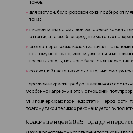
тонов;
для светлой, бело-розовой кожи подбирают гля
тона;
в комбинации со смуглой, загорелой кожей отл
оттенки, а также благородные матовые поверхн
светло-персиковые краски изначально напомин
поэтому не стоит слишком увлекаться массивн
гелевых капель, нежного блеска или нескольки
со светлой пастелью восхитительно смотрятся 
Персиковые краски требуют идеального состояни
Особенно капризны в этом отношении полупрозра
Они подчеркивают все недостатки, неровности, 
поэтому такой педикюр рекомендуется выполнять
Красивые идеи 2025 года для персик
Даже в однотонном исполнении персиковый педи