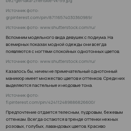
bez-gel-laka-zhenskie-vk-59.jpg
Источник фото:
gr.pinterest.com/pin/87116574030360989/
Источник фото: www.shutterstock.com/ru/
Вспомним модельного вида девушек с подиума. На
всемирных показах модной одежды они всегда
появляются с ногтями спокойных однотонных цветов.
Источник фото: www.shutterstock.com/ru/
Казалось бы, ничем не примечательный однотонный
маникюр имеет множество цветов и оттенков. Среди них
выделяются пастельные и нюдовые тона.
Источник фото:
fi.pinterest.com/pin/424112489886826600/
Предпочтение отдается телесным, пудровым, бежевым
оттенкам. Всегда остаются в тренде оттенки нежных
розовых, голубых, лавандовых цветов. Красиво