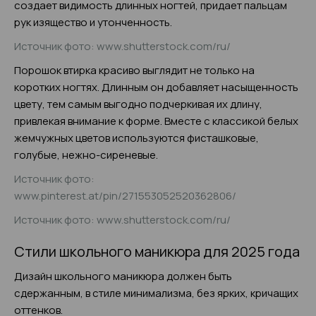
создает видимость длинных ногтей, придает пальцам
рук изящество и утонченность.
Источник фото: www.shutterstock.com/ru/
Порошок втирка красиво выглядит не только на
коротких ногтях. Длинным он добавляет насыщенность
цвету, тем самым выгодно подчеркивая их длину,
привлекая внимание к форме. Вместе с классикой белых
жемчужных цветов используются фисташковые,
голубые, нежно-сиреневые.
Источник фото:
www.pinterest.at/pin/271553052520362806/
Источник фото: www.shutterstock.com/ru/
Стили школьного маникюра для 2025 года
Дизайн школьного маникюра должен быть
сдержанным, в стиле минимализма, без ярких, кричащих
оттенков.