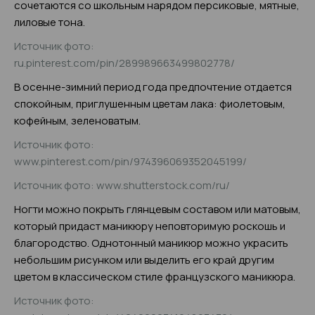
сочетаются со школьным нарядом персиковые, мятные,
лиловые тона.
Источник фото:
ru.pinterest.com/pin/289989663499802778/
В осенне-зимний период года предпочтение отдается
спокойным, приглушенным цветам лака: фиолетовым,
кофейным, зеленоватым.
Источник фото:
www.pinterest.com/pin/974396069352045199/
Источник фото: www.shutterstock.com/ru/
Ногти можно покрыть глянцевым составом или матовым,
который придаст маникюру неповторимую роскошь и
благородство. Однотонный маникюр можно украсить
небольшим рисунком или выделить его край другим
цветом в классическом стиле французского маникюра.
Источник фото: