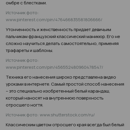
омбре с блестками.
Источник фото:
www.pinterest.com/pin/476466835581806666/
Утонченность и женственность придает девичьим
пальчикам французский классический маникюр. Его не
сложно научиться делать самостоятельно, применяя
трафареты и шаблоны.
Источник фото:
www.pinterest.com/pin/456552480960478547/
Техника его нанесения широко представлена видео
уроками в интернете. Самый простой способ нанесения
– это специально изобретенный белый карандаш,
который наносят на внутреннюю поверхность
отросшего ногтя.
Источник фото: www.shutterstock.com/ru/
Классическим цветом отросшего края всегда был белый