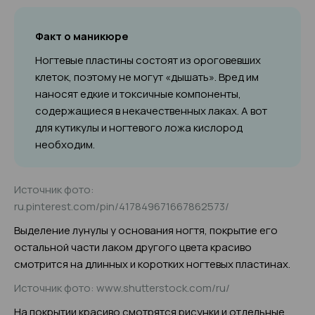
Факт о маникюре
Ногтевые пластины состоят из ороговевших
клеток, поэтому не могут «дышать». Вред им
наносят едкие и токсичные компоненты,
содержащиеся в некачественных лаках. А вот
для кутикулы и ногтевого ложа кислород
необходим.
Источник фото:
ru.pinterest.com/pin/417849671667862573/
Выделение лунулы у основания ногтя, покрытие его
остальной части лаком другого цвета красиво
смотрится на длинных и коротких ногтевых пластинах.
Источник фото: www.shutterstock.com/ru/
На покрытии красиво смотрятся рисунки и отдельные