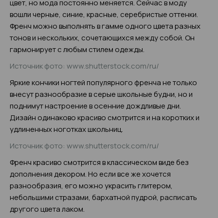
цвет, но мода постоянно меняется. Сейчас в моду
вошли черные, синие, красные, серебристые оттенки.
Френч можно выполнять в гамме одного цвета разных
тонов и нескольких, сочетающихся между собой. Он
гармонирует с любым стилем одежды.
Источник фото: www.shutterstock.com/ru/
Яркие кончики ногтей популярного френча не только
внесут разнообразие в серые школьные будни, но и
поднимут настроение в осенние дождливые дни.
Дизайн одинаково красиво смотрится и на коротких и
удлиненных ноготках школьниц.
Источник фото: www.shutterstock.com/ru/
Френч красиво смотрится в классическом виде без
дополнения декором. Но если все же хочется
разнообразия, его можно украсить глитером,
небольшими стразами, бархатной пудрой, расписать
другого цвета лаком.