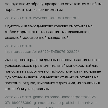
молодежному образу, прекрасно сочетаются с любым
нарядом, в том числе и школьным.
Источник фото: www.shutterstock.com/ru/
Однотонный лак одинаково красиво смотрится на
любой форме ногтевых пластин: миндалевидной,
овальной, заостренной, квадратной.
Источник фото:
in.pinterest.com/pin/847943436076102825/
Им покрывают разной длинны ногтевые пластины, но в
условиях школы предпочтительней монохромный лак
наносить на короткие ногти. Короткие ногти, покрытые
однотонным лаком, одинаково стильно смотрятся на
прогулке, отдыхе, вечеринке с друзьями, на занятиях в
школе. Они универсальны.
Источник фото: glamours.name/uploads/posts/2023-
07/1689058080_glamours-name-p-obichnii-manikyur-