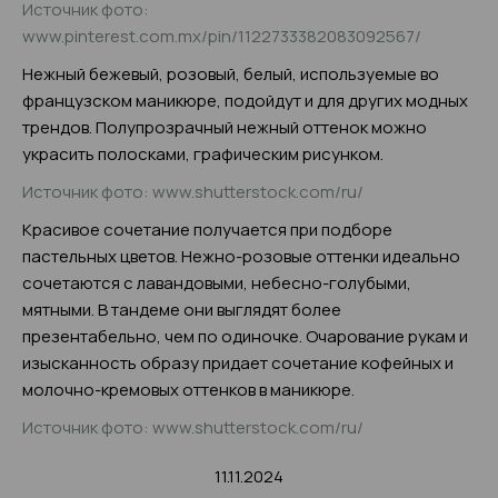
Источник фото:
www.pinterest.com.mx/pin/1122733382083092567/
Нежный бежевый, розовый, белый, используемые во
французском маникюре, подойдут и для других модных
трендов. Полупрозрачный нежный оттенок можно
украсить полосками, графическим рисунком.
Источник фото: www.shutterstock.com/ru/
Красивое сочетание получается при подборе
пастельных цветов. Нежно-розовые оттенки идеально
сочетаются с лавандовыми, небесно-голубыми,
мятными. В тандеме они выглядят более
презентабельно, чем по одиночке. Очарование рукам и
изысканность образу придает сочетание кофейных и
молочно-кремовых оттенков в маникюре.
Источник фото: www.shutterstock.com/ru/
11.11.2024