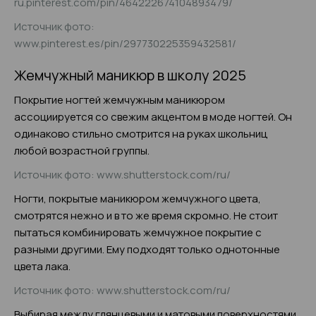
ru.pinterest.com/pin/464222674104893479/
Источник фото:
www.pinterest.es/pin/297730225359432581/
Жемчужный маникюр в школу 2025
Покрытие ногтей жемчужным маникюром
ассоциируется со свежим акцентом в моде ногтей. Он
одинаково стильно смотрится на руках школьниц
любой возрастной группы.
Источник фото: www.shutterstock.com/ru/
Ногти, покрытые маникюром жемчужного цвета,
смотрятся нежно и в то же время скромно. Не стоит
пытаться комбинировать жемчужное покрытие с
разными другими. Ему подходят только однотонные
цвета лака.
Источник фото: www.shutterstock.com/ru/
Выбирая между глянцевыми и матовыми поверхностями