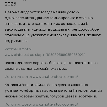
2025
Девочка-подросток всегда на виду у своих
одноклассников. Для нее важно красиво и стильно
выглядеть и в стенах школы, и за ее пределами. К
законодательнице модных школьных трендов особое
отношение. Ее уважают, к ней прислушиваются, желают
подружиться.
Источник фото:
www.pinterest.co.uk/pin/613052568035063021/
Законодателем серого и белого цветов лака летнего
сезона стал лондонский показ мод.
Источник фото: www.shutterstock.com/ru/
Каталоги Fendi и LaQuan Smith делают акцент на
уютные, комфортные пастельные тона. К ним относится
нежный розовый, желтый, голубой цвета и их оттенки.
Источник фото: www.shutterstock.com/ru/