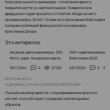
Классика лунного маникюра – сочетание яркого
покрытия ногтя со светлой лункой. Появился он в
двадцатых годах прошлого столетия. Мода на него
продержалась 20 лет. Снова он стал модным благодаря
показам коллекций французского модельера
Кристиана Диора.
Это интересно:
Модные цвета маникюра: 250
250+ идей маникюра с
Фото, идеи, тенденции цвета
блестками 2025
2025 в нейл-арте
0
06.11.2024
0
27125
03.11.2024
0
Источник фото:
ru.pinterest.com/pin/450360031483335496/
Лунный маникюр вместе с подчеркиванием красоты
ногтей, способствует созданию неповторимых
образов.