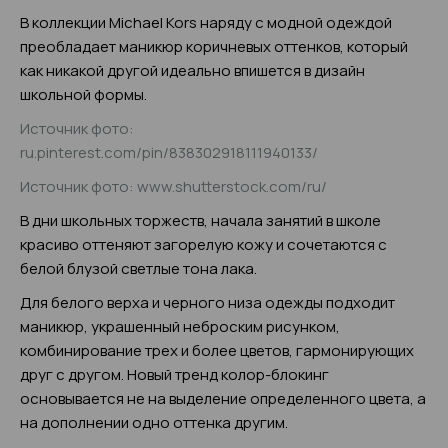
В коллекции Michael Kors наряду с модной одеждой
преобладает маникюр коричневых оттенков, который
как никакой другой идеально впишется в дизайн
школьной формы.
Источник фото:
ru.pinterest.com/pin/838302918111940133/
Источник фото: www.shutterstock.com/ru/
В дни школьных торжеств, начала занятий в школе
красиво оттеняют загорелую кожу и сочетаются с
белой блузой светлые тона лака.
Для белого верха и черного низа одежды подходит
маникюр, украшенный неброским рисунком,
комбинирование трех и более цветов, гармонирующих
друг с другом. Новый тренд колор-блокинг
основывается не на выделение определенного цвета, а
на дополнении одно оттенка другим.