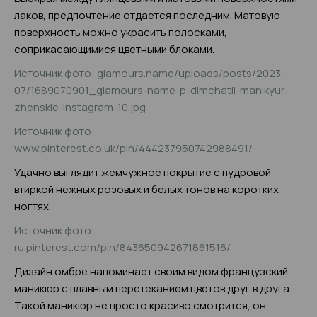
лаков, предпочтение отдается последним. Матовую
поверхность можно украсить полосками,
соприкасающимися цветными блоками.
Источник фото: glamours.name/uploads/posts/2023-
07/1689070901_glamours-name-p-dimchatii-manikyur-
zhenskie-instagram-10.jpg
Источник фото:
www.pinterest.co.uk/pin/444237950742988491/
Удачно выглядит жемчужное покрытие с пудровой
втиркой нежных розовых и белых тонов на коротких
ногтях.
Источник фото:
ru.pinterest.com/pin/843650942671861516/
Дизайн омбре напоминает своим видом французский
маникюр с плавным перетеканием цветов друг в друга.
Такой маникюр не просто красиво смотрится, он