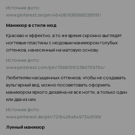
Источник фото:
www.pinterest.se/pin/464081936586526591/
Маникюр в стиле нюд
Красиво и эффектно, в то же время скромно выглядят
ногтевые пластины с нюдовым маникюром голубых
оттенков, нанесенный на матовую основу.
Источник фото:
www.pinterest.com/pin/756815912380759754/
Любителям насыщенных оттенков, чтобы не создавать
вульгарный вид, можно посоветовать оформить
маникюром яркого дизайна не все ногти, а только один
или два из них.
Источник фото:
www.pinterest.de/pin/721842646497340599/
Лунный маникюр