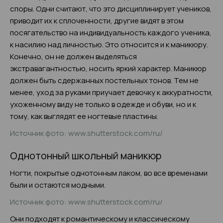
споры. Одни считают, что это дисциплинирует учеников,
приводит их к сплоченности, другие видят в этом
посягательство на индивидуальность каждого ученика,
к насилию над личностью. Это относится и к маникюру.
Конечно, он не должен выделяться
экстравагантностью, носить яркий характер. Маникюр
должен быть сдержанных постельных тонов. Тем не
менее, уход за руками приучает девочку к аккуратности,
ухоженному виду не только в одежде и обуви, но и к
тому, как выглядят ее ногтевые пластины.
Источник фото: www.shutterstock.com/ru/
Однотонный школьный маникюр
Ногти, покрытые однотонным лаком, во все временами
были и остаются модными.
Источник фото: www.shutterstock.com/ru/
Они подходят к романтическому и классическому