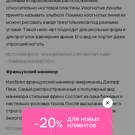
долевым и параллельным расположением
относительно ногтевой пластины. Изогнутые лунулы
принято называть улыбкой. Помимо изогнутых линий их
можно рисовать в виде треугольников под разными
углами. Такой нейл-арт подходит для школьных форм и
для прогулок в вечернее время. Его вид не портит даже
отросший ноготь.
Источник фото: www.pinterest.com/pin/art-nails-
-758856605936677011/
Французский маникюр
Изобрел французский маникюр американец Джефф
Пинк. Самый распространенный и популярный вид
маникюра стильный френч состоит из лака бежевых и
пастельно-розовых тонов. После высыхания на него
строго по кончику ногтевой пластины наносят лак
белого цвета.
Источник фото: www.shutterstock.com/ru/