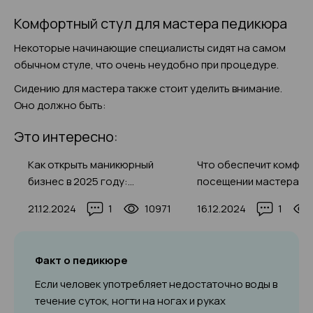
Комфортный стул для мастера педикюра
Некоторые начинающие специалисты сидят на самом
обычном стуле, что очень неудобно при процедуре.
Сидению для мастера также стоит уделить внимание.
Оно должно быть:
Это интересно:
Как открыть маникюрный
Что обеспечит комфор
бизнес в 2025 году:
посещении мастера п
-
подготовка и основные шаги
в 2025 году: виды мебе
4
21.12.2024
1
10971
16.12.2024
1
инструменты и образц
работы профессионал
фото-идеи
Факт о педикюре
Если человек употребляет недостаточно воды в
течение суток, ногти на ногах и руках