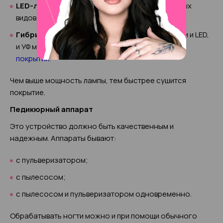
LED-лампы
. Подходят только для определенных
видов гелей.
Гибридные.
Совмещают в себе характеристики и LED,
и УФ моделей и используются для сушки любых
покрытий
.
Чем выше мощность лампы, тем быстрее сушится
покрытие.
Педикюрный аппарат
Это устройство должно быть качественным и
надежным. Аппараты бывают:
с пульверизатором;
с пылесосом;
с пылесосом и пульверизатором одновременно.
Обрабатывать ногти можно и при помощи обычного