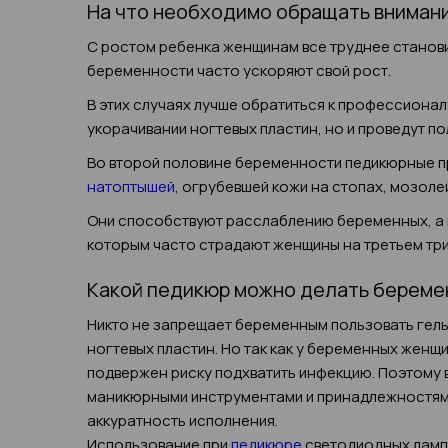
На что необходимо обращать внимани
С ростом ребенка женщинам все труднее станови
беременности часто ускоряют свой рост.
В этих случаях лучше обратиться к профессиона
укорачивании ногтевых пластин, но и проведут п
Во второй половине беременности педикюрные п
натоптышей
, огрубевшей кожи на стопах, мозолей
Они способствуют расслаблению беременных, а п
которым часто страдают женщины на третьем тр
Какой педикюр можно делать берем
Никто не запрещает беременным пользовать гел
ногтевых пластин. Но так как у беременных жен
подвержен риску подхватить инфекцию. Поэтому 
маникюрными инструментами и принадлежностями
аккуратность исполнения.
Использование при
педикюре
светодиодных ламп 