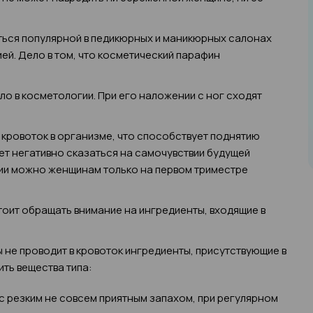
ться популярной в педикюрных и маникюрных салонах
й. Дело в том, что косметический парафин
 в косметологии. При его наложении с ног сходят
т кровоток в организме, что способствует поднятию
ет негативно сказаться на самочувствии будущей
ии можно женщинам только на первом триместре
тоит обращать внимание на ингредиенты, входящие в
ы не проводит в кровоток ингредиенты, присутствующие в
ить вещества типа:
с резким не совсем приятным запахом, при регулярном