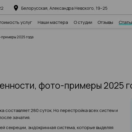
22
Белорусская, Александра Невского, 19–25
тоимость услуг
Наши мастера
О студии
Отзывы
Стать
о-примеры 2025 года
енности, фото-примеры 2025 г
 составляет 280 суток. Но перестройка всех систем и
после зачатия.
й секреции, эндокринная система, которые выделяя