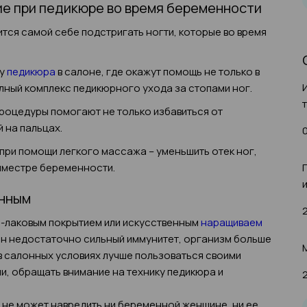
е при педикюре во время беременности
тся самой себе подстригать ногти, которые во время
лу
педикюра
в салоне, где окажут помощь не только в
олный комплекс педикюрного ухода за стопами ног.
роцедуры помогают не только избавиться от
 на пальцах.
ри помощи легкого массажа – уменьшить отек ног,
иместре беременности.
енным
ь-лаковым покрытием или искусственным
наращиваем
щин недостаточно сильный иммунитет, организм больше
в салонных условиях лучше пользоваться своими
, обращать внимание на технику педикюра и
не может навредить ни беременной женщине, ни ее