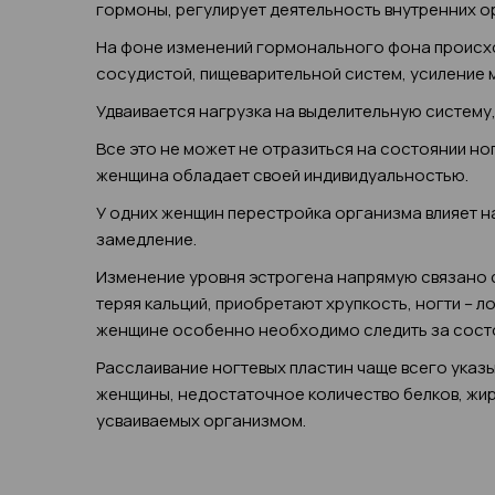
гормоны, регулирует деятельность внутренних о
На фоне изменений гормонального фона происхо
сосудистой, пищеварительной систем, усиление 
Удваивается нагрузка на выделительную систему
Все это не может не отразиться на состоянии н
женщина обладает своей индивидуальностью.
У одних женщин перестройка организма влияет на
замедление.
Изменение уровня эстрогена напрямую связано с 
теряя кальций, приобретают хрупкость, ногти – 
женщине особенно необходимо следить за состо
Расслаивание ногтевых пластин чаще всего ука
женщины, недостаточное количество белков, жир
усваиваемых организмом.