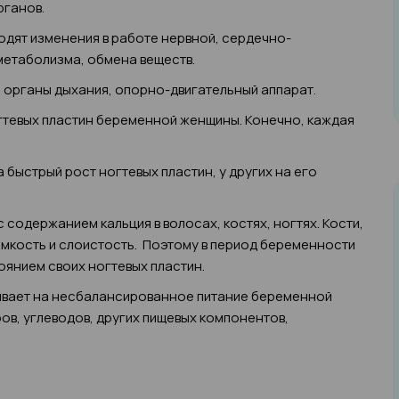
рганов.
дят изменения в работе нервной, сердечно-
метаболизма, обмена веществ.
, органы дыхания, опорно-двигательный аппарат.
огтевых пластин беременной женщины. Конечно, каждая
 быстрый рост ногтевых пластин, у других на его
содержанием кальция в волосах, костях, ногтях. Кости,
ломкость и слоистость. Поэтому в период беременности
янием своих ногтевых пластин.
зывает на несбалансированное питание беременной
ов, углеводов, других пищевых компонентов,