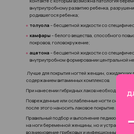
контакте с которым возможна патология берем
внутриутробному развитию ребенка, разрушени
родившегося ребенка;
толуола
– бесцветной жидкости со специфиче
камфары
– белого вещества, способного повыс
покровов, головокружение;
ацетона
– бесцветной жидкости со специфичес
внутриутробном формировании центральной не
Лучше для покрытия ногтей женщин, ожидающих р
содержанием витаминных комплексов.
При нанесении гибридных лаков необходимо обра
Поврежденные или ослабленные ногти сначала не
после этого наносить лаковое покрытие.
Правильный подбор и выполнение педикюрной обр
на ноги беременной женщины, но и устранить об
возникновение грибковых и инфекционных заболе