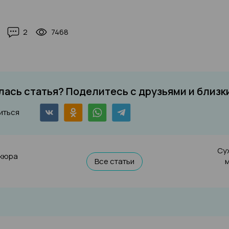
2
7468
ась статья? Поделитесь с друзьями и близк
иться
Су
икюра
Все статьи