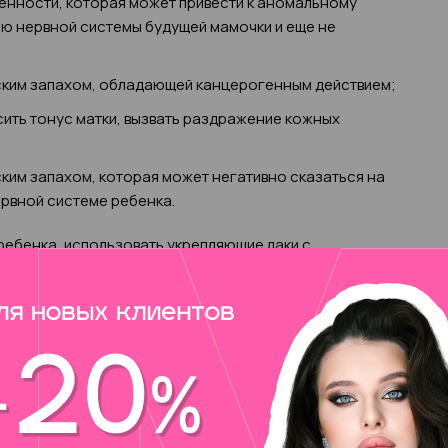
енности, которая может привести к аномальному
ю нервной системы будущей мамочки и еще не
ским запахом, обладающей канцерогенным действием;
ить тонус матки, вызвать раздражение кожных
ким запахом, которая может негативно сказаться на
рвной системе ребенка.
ебенка, использовать укрепляющие лаки с
тить внимание на состоянии ногтевой пластины.
обходимо восстановить, укрепить, вылечить, и только
аботки стоп не только в состоянии уменьшить нагрузку
разование мозолей, натоптышей, предотвратить
ваний.