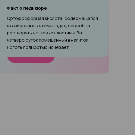
Факт о педикюре
Знакомство с новым мастером
Ортофосфорная кислота, содержащаяся
До конца июля действует скидка −15% на
в газированных лимонадах, способна
услуги нового мастера по бровям и
растворять ногтевые пластины. За
ресницам
четверо суток помещенный в напиток
ноготь полностью исчезает.
Записаться