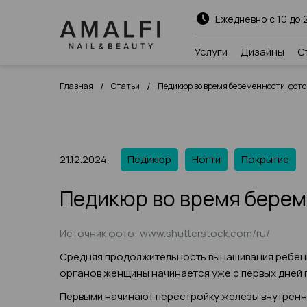
Ежедневно с 10 до 
Услуги
Дизайны
С
/
/
Главная
Статьи
Педикюр во время беременности, фот
21.12.2024
Педикюр
Ногти
Покрытие
Педикюр во время берем
Источник фото: www.shutterstock.com/ru/
Средняя продолжительность вынашивания ребенка
органов женщины начинается уже с первых дней 
Первыми начинают перестройку железы внутренне