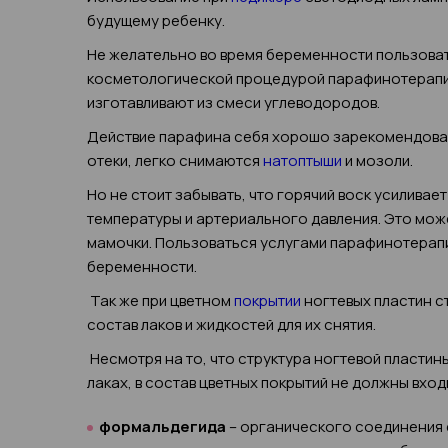
будущему ребенку.
Не желательно во время беременности пользова
косметологической процедурой парафинотерапие
изготавливают из смеси углеводородов.
Действие парафина себя хорошо зарекомендовало
отеки, легко снимаются
натоптыши
и мозоли.
Но не стоит забывать, что горячий воск усиливае
температуры и артериального давления. Это мож
мамочки. Пользоваться услугами парафинотерап
беременности.
Так же при цветном
покрытии
ногтевых пластин с
состав лаков и жидкостей для их снятия.
Несмотря на то, что структура ногтевой пластин
лаках, в состав цветных покрытий не должны вход
формальдегида
– органического соединения 