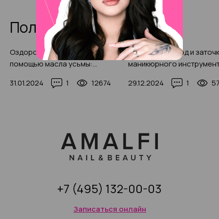
Полезные статьи
Оздоровление бровей с
Правильный уход и заточ
помощью масла усьмы:
маникюрного инструмент
народная медицина на
2025 году с фото-приме
31.01.2024
1
12674
29.12.2024
1
5
службе у густых и
шелковистых волосков в 2025
году (с фото-примерами)
+7 (495) 132-00-03
Записаться онлайн