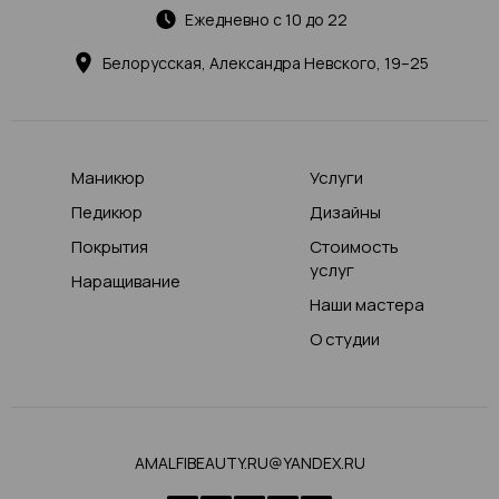
Ежедневно с 10 до 22
Белорусская, Александра Невского, 19–25
Маникюр
Услуги
Педикюр
Дизайны
Покрытия
Стоимость
услуг
Наращивание
Наши мастера
О студии
AMALFIBEAUTY.RU@YANDEX.RU