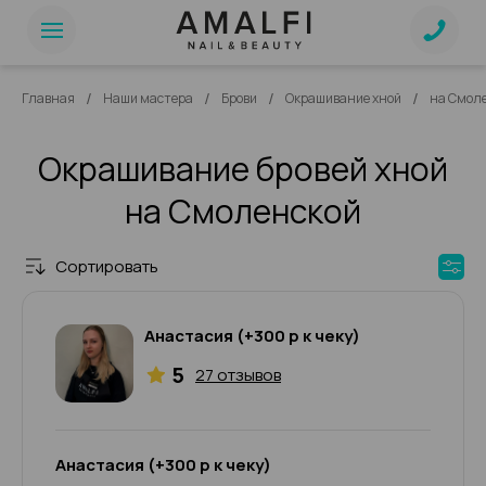
/
/
/
/
Главная
Наши мастера
Брови
Окрашивание хной
на Смол
Окрашивание бровей хной
на Смоленской
Сортировать
Анастасия (+300 р к чеку)
5
27 отзывов
Анастасия (+300 р к чеку)