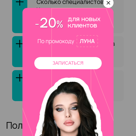
Сколько специалистов на
Чистых прудов оказывают
услугу «Восстановление
бровей»?
Как выбрать специалиста в
сфере «Восстановление
бровей»?
ЗАПИСАТЬСЯ
Клиенты обычно довольны
услугой «Восстановление
бровей»?
Полезные статьи