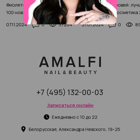
Фиолетовый маникюр 2025:
Оформление бровей: луч
100 новинок (210+ фото)
декоративная косметика
(с фото-примерами)
07.11.2024
0
37264
21.01.2024
0
8
+7 (495) 132-00-03
Записаться онлайн
Ежедневно с 10 до 22
Белорусская, Александра Невского, 19–25