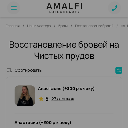
/
/
/
/
Главная
Наши мастера
Брови
Восстановление бровей
на Ч
Восстановление бровей на
Чистых прудов
Сортировать
Анастасия (+300 р к чеку)
5
27 отзывов
Анастасия (+300 р к чеку)