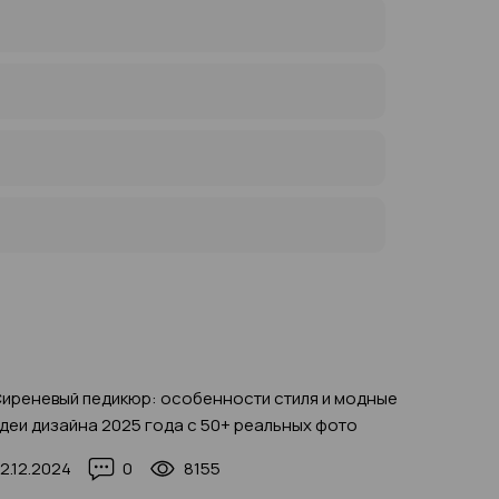
иреневый педикюр: особенности стиля и модные
Праздн
деи дизайна 2025 года с 50+ реальных фото
лучшие 
2.12.2024
0
8155
03.11.20