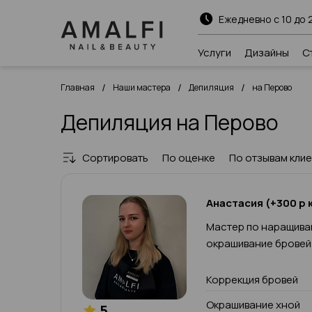
Ежедневно с 10 до 
Услуги
Дизайны
С
/
/
/
Главная
Наши мастера
Депиляция
на Перово
Депиляция на Перово
Сортировать
По оценке
По отзывам кли
Анастасия (+300 р к
Мастер по наращива
окрашивание бровей
Коррекция бровей
Окрашивание хной
5