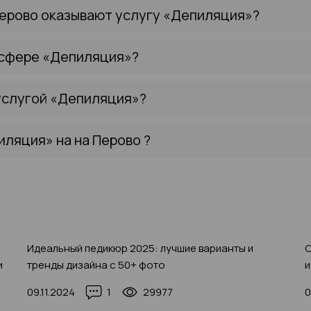
Перово оказывают услугу «Депиляция»?
 сфере «Депиляция»?
услугой «Депиляция»?
иляция» на на Перово ?
Идеальный педикюр 2025: лучшие варианты и
С
и
тренды дизайна с 50+ фото
и
09.11.2024
1
29977
0