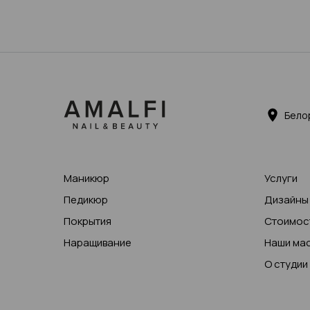
Бело
Маникюр
Услуги
Педикюр
Дизайны
Покрытия
Стоимост
Наращивание
Наши ма
О студии