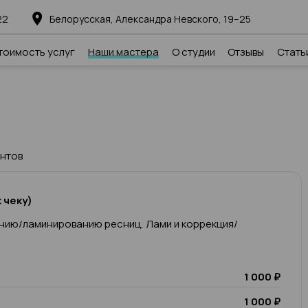
22
Белорусская, Александра Невского, 19–25
тоимость услуг
Наши мастера
О студии
Отзывы
Стать
ентов
 чеку)
нию/ламинированию ресниц, Лами и коррекция/
1 000 ₽
1 000 ₽