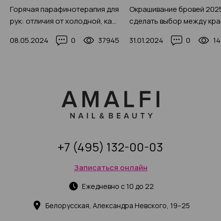
Горячая парафинотерапия для
Окрашивание бровей 2025
рук: отличия от холодной, как
сделать выбор между кр
делать, польза
и хной, фото-примеры
08.05.2024
0
37945
31.01.2024
0
1
+7 (495) 132-00-03
Записаться онлайн
Ежедневно с 10 до 22
Белорусская, Александра Невского, 19–25