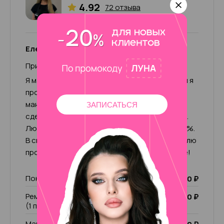
4.92
72 отзыва
Елена
Привет, меня зовут Елена.
Я мастер маникюра с 2015 года. За это время я
прошла множество курсов и обучений по
маникюру и педикюру, что помогает мне
ЗАПИСАТЬСЯ
сделать свою работу качественно и хорошо.
Люблю свою работу и отдаюсь ей на все 100%.
В свободное время увлекаюсь спортом, люблю
прогулки и общение. Жду вас в нашем салоне!
Покрытие Лечебный лак
1 000 ₽
Ремонт ногтя (1 пальчик)/ чужой ремонт
200 ₽
(1 пальчик)
Маникюр комбинированный без