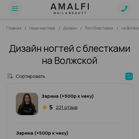
/
/
/
/
Главная
Наши мастера
Дизайн
Топ с блестками
на Волжс
Дизайн ногтей с блестками
на Волжской
Сортировать
Зарина (+500р к чеку)
5
221 отзыв
Зарина (+500р к чеку)