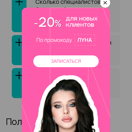
Сколько специалистов на
Соколиной горы
оказывают услугу
«Архитектура бровей»?
Как выбрать специалиста в
сфере «Архитектура
бровей»?
ЗАПИСАТЬСЯ
Клиенты обычно довольны
услугой «Архитектура
бровей»?
Полезные статьи