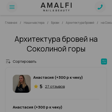
/
/
/
/
Главная
Наши мастера
Брови
Архитектура бровей
на Соко
Архитектура бровей на
Соколиной горы
Сортировать
Анастасия (+300 р к чеку)
5
27 отзывов
Анастасия (+300 р к чеку)