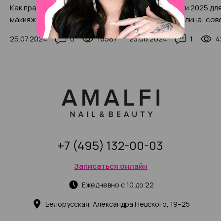
Как правильно наносить
Модные стрижки 2025 дл
макияж на лицо в 2025 году:
круглой формы лица: сов
пошаговая инструкция с
по выбору с красивыми ф
25.07.2024
0
16587
23.06.2024
1
4
фото-примерами
идеями
+7 (495) 132-00-03
Записаться онлайн
Ежедневно с 10 до 22
Белорусская, Александра Невского, 19–25