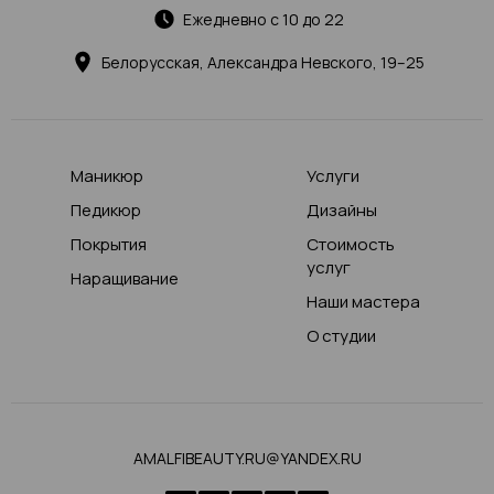
Ежедневно с 10 до 22
Белорусская, Александра Невского, 19–25
Маникюр
Услуги
Педикюр
Дизайны
Покрытия
Стоимость
услуг
Наращивание
Наши мастера
О студии
AMALFIBEAUTY.RU@YANDEX.RU