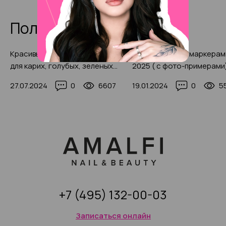
Полезные статьи
Красивый яркий макияж 2025
Макияж бровей маркерам
для карих, голубых, зеленых
2025 ( с фото-примерами
глаз: пошаговая инструкция с
27.07.2024
0
6607
19.01.2024
0
5
фото-примерами
+7 (495) 132-00-03
Записаться онлайн