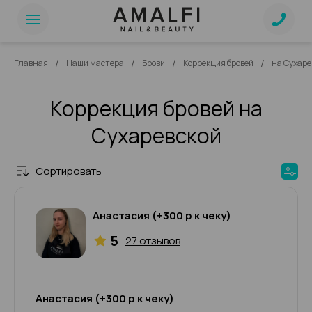
/
/
/
/
Главная
Наши мастера
Брови
Коррекция бровей
на Сухаре
Коррекция бровей на
Сухаревской
Сортировать
Анастасия (+300 р к чеку)
5
27 отзывов
Анастасия (+300 р к чеку)