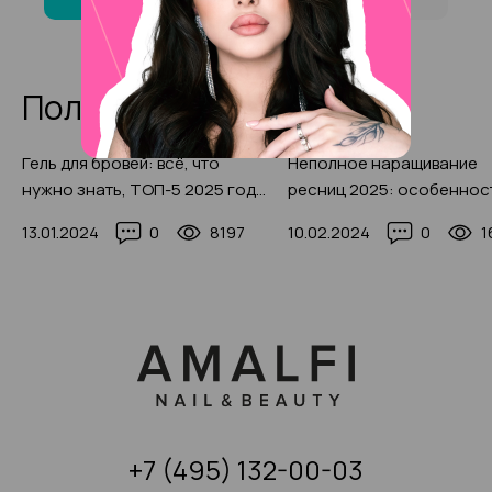
Полезные статьи
Гель для бровей: всё, что
Неполное наращивание
нужно знать, ТОП-5 2025 года
ресниц 2025: особеннос
с фото-примерами
для кого подойдет, фото 
13.01.2024
0
8197
10.02.2024
0
1
после
+7 (495) 132-00-03