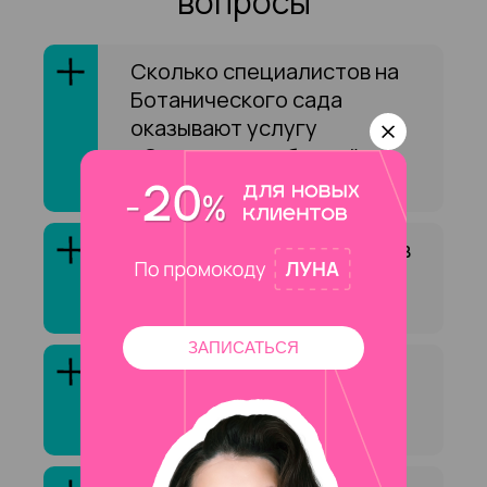
вопросы
Сколько специалистов на
Ботанического сада
оказывают услугу
«Окрашивание бровей
краской»?
Как выбрать специалиста в
сфере «Окрашивание
бровей краской»?
ЗАПИСАТЬСЯ
Клиенты обычно довольны
услугой «Окрашивание
бровей краской»?