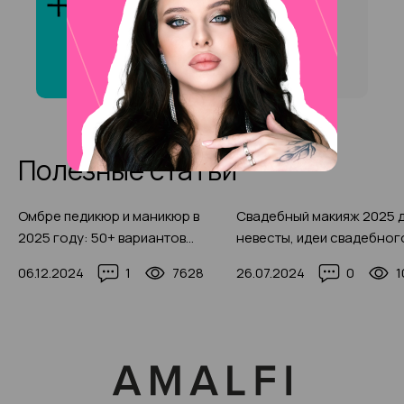
Сколько стоит услуга
«Окрашивание бровей
краской» на на
Ботанического сада ?
Полезные статьи
Омбре педикюр и маникюр в
Свадебный макияж 2025 
2025 году: 50+ вариантов
невесты, идеи свадебног
дизайна, реальные фото,
макияжа с красивыми фот
06.12.2024
1
7628
26.07.2024
0
1
правила выполнения
примерами