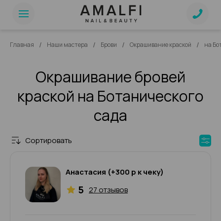
/
/
/
/
Главная
Наши мастера
Брови
Окрашивание краской
на Бо
Окрашивание бровей
краской на Ботанического
сада
Сортировать
Анастасия (+300 р к чеку)
5
27 отзывов