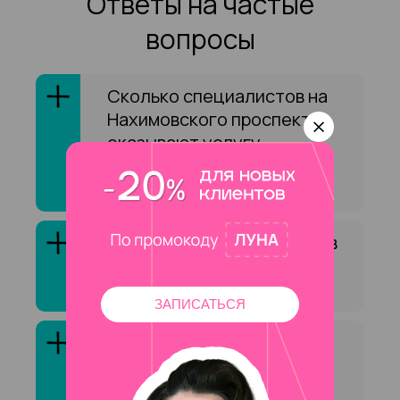
Ответы на частые
вопросы
Сколько специалистов на
Нахимовского проспекта
оказывают услугу
«Долговременная укладка
бровей»?
Как выбрать специалиста в
сфере «Долговременная
укладка бровей»?
ЗАПИСАТЬСЯ
Клиенты обычно довольны
услугой «Долговременная
укладка бровей»?