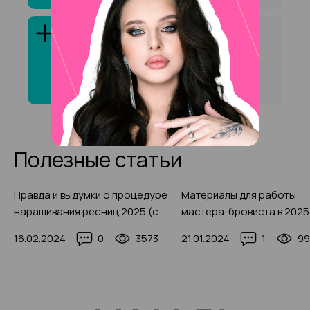
Сколько стоит услуга
«Долговременная укладка
бровей» на на
Нахимовского проспекта ?
Полезные статьи
Правда и выдумки о процедуре
Материалы для работы
наращивания ресниц 2025 (с
мастера-бровиста в 2025
фото-примерами)
(фото-примеры)
16.02.2024
0
3573
21.01.2024
1
99