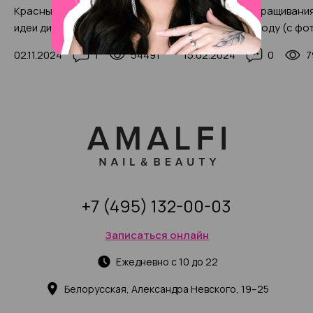
Красный маникюр 2025 года:
8 причин для наращивани
идеи дизайна, тренды и
ресниц в 2025 году (с фо
новинки, 200+ фото
примерами)
02.11.2024
1
54491
15.02.2024
0
7
+7 (495) 132-00-03
Записаться онлайн
Ежедневно с 10 до 22
Белорусская, Александра Невского, 19–25