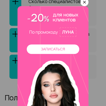
Сколько специалистов на
Охотного ряда оказывают
услугу «Ламинирование
бровей»?
Как выбрать специалиста в
сфере «Ламинирование
бровей»?
ЗАПИСАТЬСЯ
Клиенты обычно довольны
услугой «Ламинирование
бровей»?
Полезные статьи