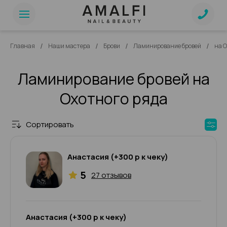
/
/
/
/
Главная
Наши мастера
Брови
Ламинирование бровей
на О
Ламинирование бровей на
Охотного ряда
Сортировать
Анастасия (+300 р к чеку)
5
27 отзывов
Анастасия (+300 р к чеку)