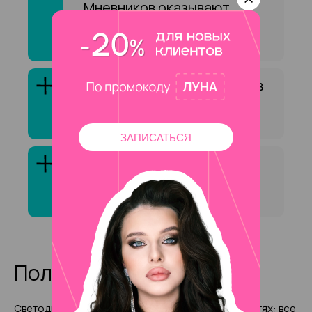
Мневников оказывают
услугу «Окрашивание
бровей хной»?
Как выбрать специалиста в
сфере «Окрашивание
бровей хной»?
ЗАПИСАТЬСЯ
Клиенты обычно довольны
услугой «Окрашивание
бровей хной»?
Полезные статьи
Светодиодная лампа для
Рисунки на ногтях: все