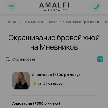
/
/
/
/
Главная
Наши мастера
Брови
Окрашивание бровей хной
н
Окрашивание бровей хной
на Мневников
Сортировать
Анастасия (+300 р к чеку)
5
27 отзывов
Анастасия (+300 р к чеку)