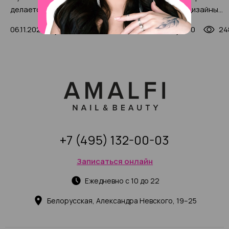
делается и лучшие средства
бесподобные дизайны
(200 фото)
«золотых» ногтей с фото
06.11.2024
0
7416
13.11.2024
0
24
примерами
+7 (495) 132-00-03
Записаться онлайн
Ежедневно с 10 до 22
Белорусская, Александра Невского, 19–25