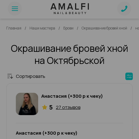
/
/
/
/
Главная
Наши мастера
Брови
Окрашивание бровей хной
н
Окрашивание бровей хной
на Октябрьской
Сортировать
Анастасия (+300 р к чеку)
5
27 отзывов
Анастасия (+300 р к чеку)