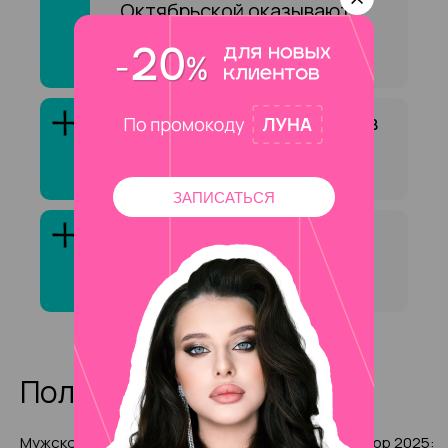
Октябрьской оказывают
услугу «Окрашивание
бровей хной»?
Как выбрать специалиста в
сфере «Окрашивание
бровей хной»?
ЗАПИСАТЬСЯ
Клиенты обычно довольны
услугой «Окрашивание
бровей хной»?
Полезные статьи
Мужской маникюр 2025: как
Золотой маникюр 2025: