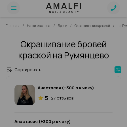
/
/
/
/
Главная
Наши мастера
Брови
Окрашивание краской
на Ру
Окрашивание бровей
краской на Румянцево
Сортировать
Анастасия (+300 р к чеку)
5
27 отзывов
Анастасия (+300 р к чеку)