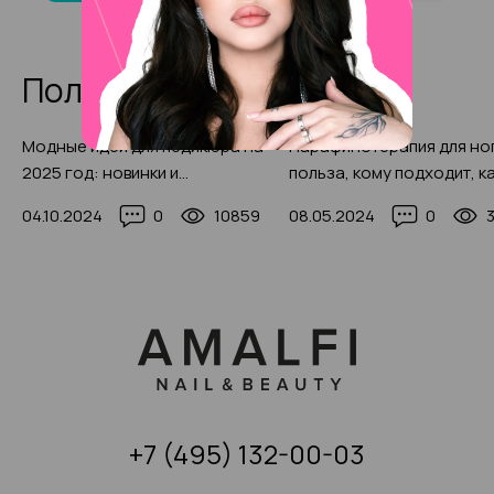
Полезные статьи
Модные идеи для педикюра на
Парафинотерапия для но
2025 год: новинки и
польза, кому подходит, к
трендовые дизайны с фото
делать парафинотерапию
04.10.2024
0
10859
08.05.2024
0
с фото-примерами
+7 (495) 132-00-03