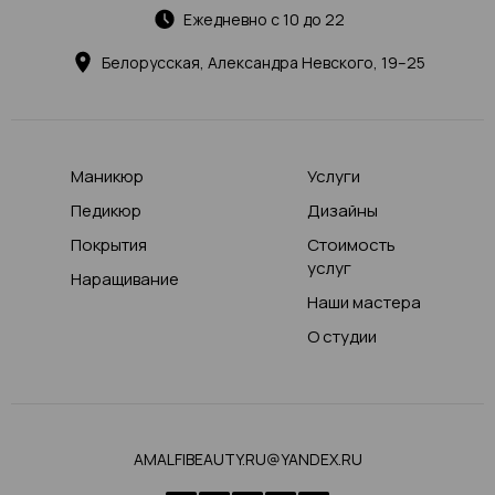
Ежедневно с 10 до 22
Белорусская, Александра Невского, 19–25
Маникюр
Услуги
Педикюр
Дизайны
Покрытия
Стоимость
услуг
Наращивание
Наши мастера
О студии
AMALFIBEAUTY.RU@YANDEX.RU