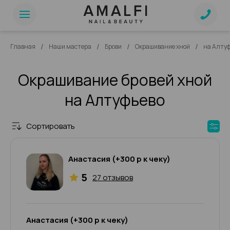
/
/
/
/
Главная
Наши мастера
Брови
Окрашивание хной
на Алтуф
Окрашивание бровей хной
на Алтуфьево
Сортировать
Анастасия (+300 р к чеку)
5
27 отзывов
Анастасия (+300 р к чеку)