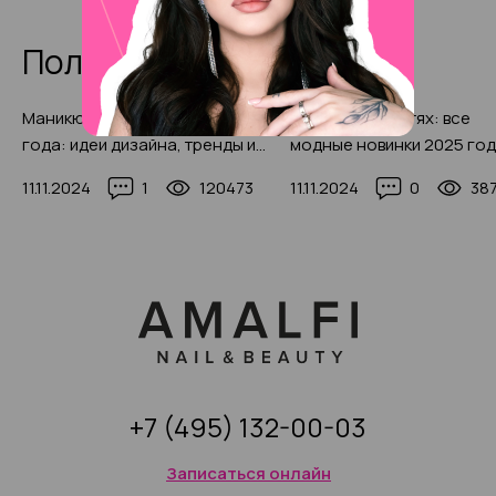
Полезные статьи
Маникюр «кошачий глаз» 2025
Рисунки на ногтях: все
года: идеи дизайна, тренды и
модные новинки 2025 го
новинки, 200+ фото
(250+ фото и видео)
11.11.2024
1
120473
11.11.2024
0
38
+7 (495) 132-00-03
Записаться онлайн