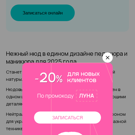
Записаться онлайн
Нежный нюд в едином дизайне педикюра и
маникюра для 2025 года
Станет прекрасным дополнением романтической
натуры.
Нюдовый маникюр и
педикюр
может быть выполнен в
одном цвете, но часто его дополняют декорирующими
деталями для усиления эффекта.
Нейтральный телесный оттенок можно сделать фоном
ЗАПИСАТЬСЯ
для украшения нескольких пальчиков фольгой в разной
технике.