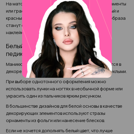
На матовом покрытии приветствуются яркие орнаменты
или графика, особенно эффектно выглядит чёрный и
красный цвет. Отличным дополнением нежного образа
станут стразы и глиттер, а также всевозможные
наклейки в виде сердечек, звёздочек и снежинок.
Белый парный дизайн маникюра и
педикюра 2025
Маникюр и педикюр в таком оформлении нуждается в
декоре, чтобы ногти не выглядели скучными и блёклыми.
При выборе однотонного оформления можно
использовать лунки на ногтях в необычной форме или
украсить один из пальчиков ярким рисунком.
В большинстве дизайнов для белой основы в качестве
декорирующих элементов используют стразы
орнаменты из фольги или нанесение блесков.
Если не хочется дополнять белый цвет, что лучше