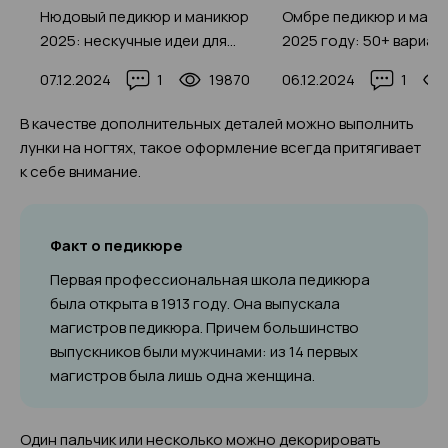
юр
Нюдовый педикюр и маникюр
Омбре педикюр и мани
а,
2025: нескучные идеи для
2025 году: 50+ вариан
каждой красотки (+200 фото)
дизайна, реальные фо
08
07.12.2024
1
19870
06.12.2024
1
правила выполнения
В качестве дополнительных деталей можно выполнить
лунки на ногтях, такое оформление всегда притягивает
к себе внимание.
Факт о педикюре
Первая профессиональная школа педикюра
была открыта в 1913 году. Она выпускала
магистров педикюра. Причем большинство
выпускников были мужчинами: из 14 первых
магистров была лишь одна женщина.
Один пальчик или несколько можно декорировать