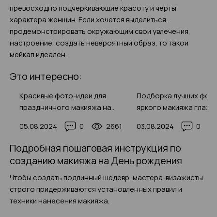
превосходно подчеркивающие красоту и черты
характера женщин. Если хочется выделиться,
продемонстрировать окружающим свои увлечения,
настроение, создать невероятный образ, то такой
мейкап идеален.
Это интересно:
Красивые фото-идеи для
Подборка лучших фот
праздничного макияжа на
яркого макияжа глаз д
День рождения 2025
женщин с разным цвет
51
05.08.2024
0
2661
03.08.2024
0
и
Подробная пошаговая инструкция по
созданию макияжа на День рождения
Чтобы создать подлинный шедевр, мастера-визажисты
строго придерживаются установленных правил и
техники нанесения макияжа.