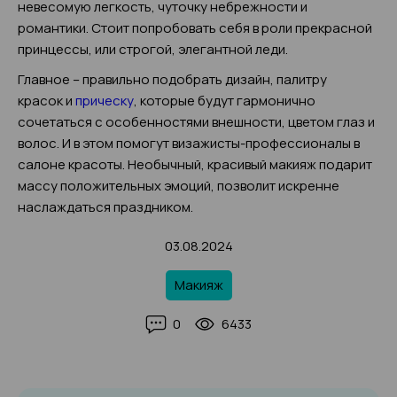
невесомую легкость, чуточку небрежности и
романтики. Стоит попробовать себя в роли прекрасной
принцессы, или строгой, элегантной леди.
Главное – правильно подобрать дизайн, палитру
красок и
прическу
, которые будут гармонично
сочетаться с особенностями внешности, цветом глаз и
волос. И в этом помогут визажисты-профессионалы в
салоне красоты. Необычный, красивый макияж подарит
массу положительных эмоций, позволит искренне
наслаждаться праздником.
03.08.2024
Макияж
0
6433