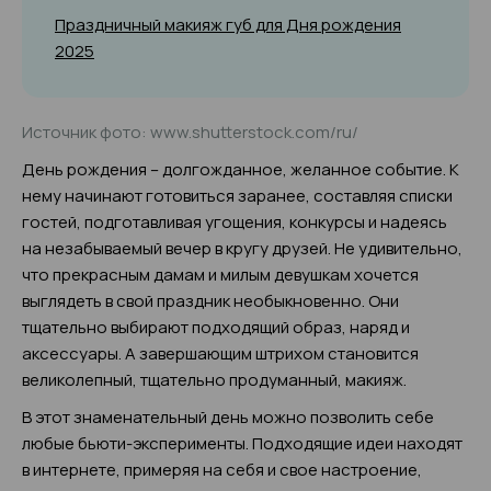
Праздничный макияж губ для Дня рождения
2025
Источник фото: www.shutterstock.com/ru/
День рождения – долгожданное, желанное событие. К
нему начинают готовиться заранее, составляя списки
гостей, подготавливая угощения, конкурсы и надеясь
на незабываемый вечер в кругу друзей. Не удивительно,
что прекрасным дамам и милым девушкам хочется
выглядеть в свой праздник необыкновенно. Они
тщательно выбирают подходящий образ, наряд и
аксессуары. А завершающим штрихом становится
великолепный, тщательно продуманный, макияж.
В этот знаменательный день можно позволить себе
любые бьюти-эксперименты. Подходящие идеи находят
в интернете, примеряя на себя и свое настроение,