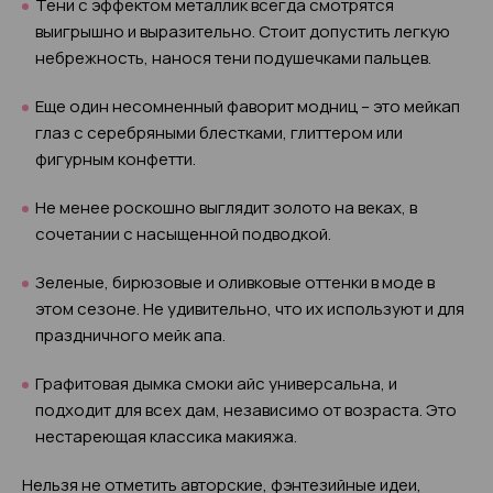
Тени с эффектом металлик всегда смотрятся
выигрышно и выразительно. Стоит допустить легкую
небрежность, нанося тени подушечками пальцев.
Еще один несомненный фаворит модниц – это мейкап
глаз с серебряными блестками, глиттером или
фигурным конфетти.
Не менее роскошно выглядит золото на веках, в
сочетании с насыщенной подводкой.
Зеленые, бирюзовые и оливковые оттенки в моде в
этом сезоне. Не удивительно, что их используют и для
праздничного мейк апа.
Графитовая дымка смоки айс универсальна, и
подходит для всех дам, независимо от возраста. Это
нестареющая классика макияжа.
Нельзя не отметить авторские, фэнтезийные идеи,