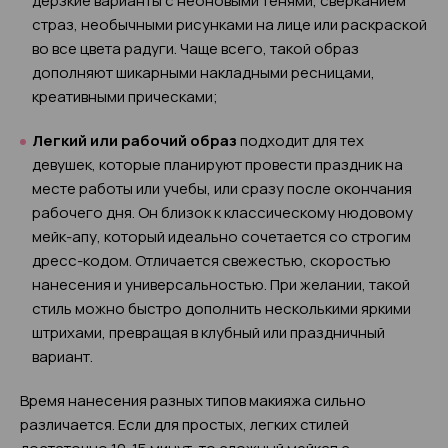
дерзкие варианты с неоновыми тенями, сверканием
страз, необычными рисунками на лице или раскраской
во все цвета радуги. Чаще всего, такой образ
дополняют шикарными накладными ресницами,
креативными прическами;
Легкий или рабочий образ
подходит для тех
девушек, которые планируют провести праздник на
месте работы или учебы, или сразу после окончания
рабочего дня. Он близок к классическому нюдовому
мейк-апу, который идеально сочетается со строгим
дресс-кодом. Отличается свежестью, скоростью
нанесения и универсальностью. При желании, такой
стиль можно быстро дополнить несколькими яркими
штрихами, превращая в клубный или праздничный
вариант.
Время нанесения разных типов макияжа сильно
различается. Если для простых, легких стилей