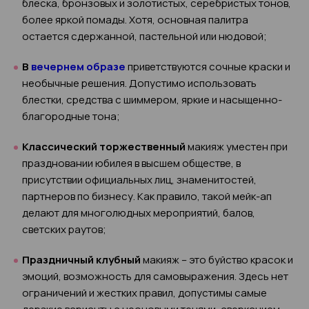
блеска, бронзовых и золотистых, серебристых тонов,
более яркой помады. Хотя, основная палитра
остается сдержанной, пастельной или нюдовой;
В
вечернем образе
приветствуются сочные краски и
необычные решения. Допустимо использовать
блестки, средства с шиммером, яркие и насыщенно-
благородные тона;
Классический торжественный
макияж уместен при
праздновании юбилея в высшем обществе, в
присутствии официальных лиц, знаменитостей,
партнеров по бизнесу. Как правило, такой мейк-ап
делают для многолюдных мероприятий, балов,
светских раутов;
Праздничный клубный
макияж – это буйство красок и
эмоций, возможность для самовыражения. Здесь нет
ограничений и жестких правил, допустимы самые