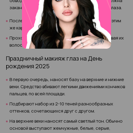
обводят по длинным сторонам. Длина брови должна
заканчиваться строго над наружным уголком глаза.
После создания контура, брови подкрашивают этим
же карандашом или тенями.
Проходятся щеточкой от носа к вискам, укладывая их
волосок к волоску.
Праздничный макияж глаз на День
рождения 2025
В первую очередь, наносят базу на верхние и нижние
веки. Средство вбивают легкими движениями кончиков
пальцев, по всей площади.
Подбирают набор из 2-10 теней разнообразных
оттенков, сочетающихся друг с другом.
На верхние веки наносят самый светлый тон. Обычно
основой выступают жемчужные, белые, серые,