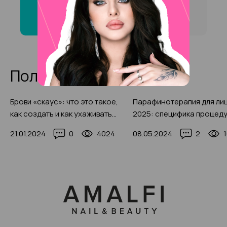
хной» на на Октябрьского
поля ?
Полезные статьи
Брови «скаус»: что это такое,
Парафинотерапия для ли
как создать и как ухаживать
2025: специфика процеду
(фото-примеры 2025)
как проводить в домашни
21.01.2024
0
4024
08.05.2024
2
условиях