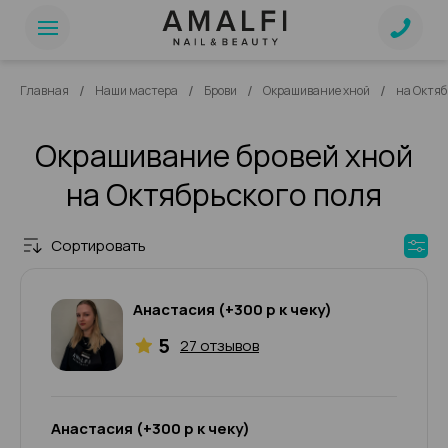
/
/
/
/
Главная
Наши мастера
Брови
Окрашивание хной
на Октяб
Окрашивание бровей хной
на Октябрьского поля
Сортировать
Анастасия (+300 р к чеку)
5
27 отзывов
Анастасия (+300 р к чеку)