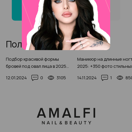
хной» на на Выставочного
центра ?
Полезные статьи
Подбор красивой формы
Маникюр на длинные ног
бровей под овал лица в 2025
2025: +350 фото стильны
году, с фото-примерами
дизайнов
12.01.2024
0
3105
14.11.2024
1
85