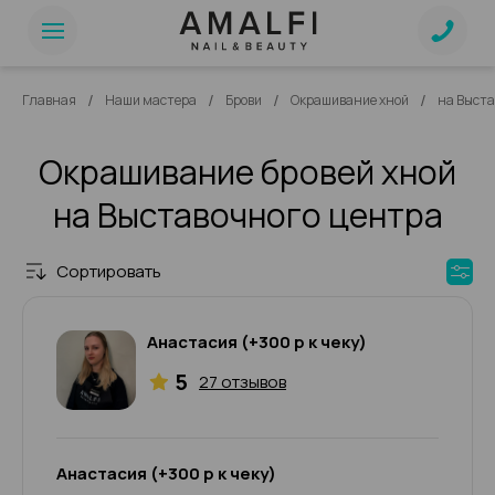
/
/
/
/
Главная
Наши мастера
Брови
Окрашивание хной
на Выста
Окрашивание бровей хной
на Выставочного центра
Сортировать
Анастасия (+300 р к чеку)
5
27 отзывов
Анастасия (+300 р к чеку)