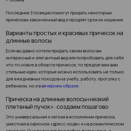
Последние 3 позиции помогут придать некоторым
прическам законченный вид и продлят срок их ношения.
Варианты простых и красивых причесок на
длинные волосы
Если вы давно хотели придать своим волосам
интересный и элегантный вид или попробовать для себя
что-то новое в области причесок, то предлагаем вам
стильные идеи, которые можно использовать не только
для ежедневных походов на учебу, работу, прогулку с
ребенком, но и в
вечернем образе
.
Прическа на длинные волосы«низкий
плетеный пучок»: создаем пошагово
Это универсальная и легкая в исполнении прическа,
уместная в офисном «дресс-коде» и на романтическом
свидании. Она подходит под любую форму лица, а