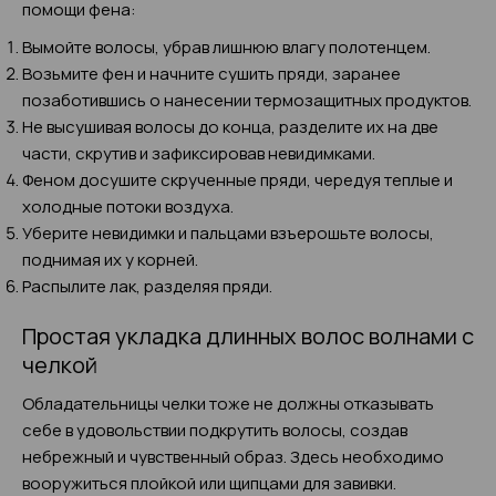
помощи фена:
Вымойте волосы, убрав лишнюю влагу полотенцем.
Возьмите фен и начните сушить пряди, заранее
позаботившись о нанесении термозащитных продуктов.
Не высушивая волосы до конца, разделите их на две
части, скрутив и зафиксировав невидимками.
Феном досушите скрученные пряди, чередуя теплые и
холодные потоки воздуха.
Уберите невидимки и пальцами взъерошьте волосы,
поднимая их у корней.
Распылите лак, разделяя пряди.
Простая укладка длинных волос волнами с
челкой
Обладательницы челки тоже не должны отказывать
себе в удовольствии подкрутить волосы, создав
небрежный и чувственный образ. Здесь необходимо
вооружиться плойкой или щипцами для завивки.