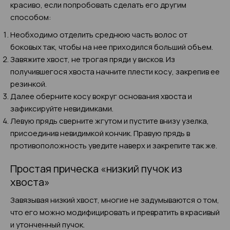
красиво, если попробовать сделать его другим
способом:
Необходимо отделить среднюю часть волос от
боковых так, чтобы на нее приходился больший объем.
Завяжите хвост, не трогая пряди у висков. Из
получившегося хвоста начните плести косу, закрепив ее
резинкой.
Далее оберните косу вокруг основания хвоста и
зафиксируйте невидимками.
Левую прядь сверните жгутом и пустите внизу узелка,
присоединив невидимкой кончик. Правую прядь в
противоположность уведите наверх и закрепите так же.
Простая прическа «низкий пучок из
хвоста»
Завязывая низкий хвост, многие не задумываются о том,
что его можно модифицировать и превратить в красивый
и утонченный пучок.