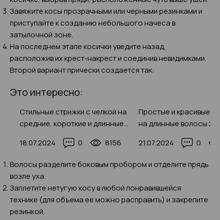
Завяжите косы прозрачными или черными резинками и
приступайте к созданию небольшого начеса в
затылочной зоне.
На последнем этапе косички уведите назад,
расположив их крест-накрест и соединив невидимками.
Второй вариант прически создается так:
Это интересно:
Стильные стрижки с челкой на
Простые и красивые п
ми
средние, короткие и длинные
на длинные волосы 20
волосы: модные тенденции
своими руками (с фото
964
18.07.2024
0
8156
21.07.2024
0
2025 с фото-примерами
примерами)
Волосы разделите боковым пробором и отделите прядь
возле уха.
Заплетите нетугую косу в любой понравившейся
технике (для объема ее можно расправить) и закрепите
резинкой.