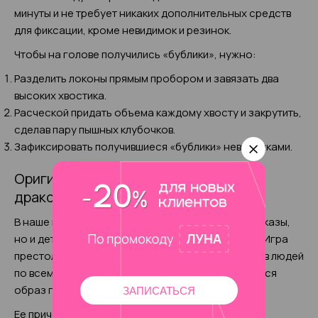
минуты и не требует никаких дополнительных средств
для фиксации, кроме невидимок и резинок.
Чтобы на голове получились «бублики», нужно:
Разделить локоны прямым пробором и завязать два
высоких хвостика.
Расческой придать объема каждому хвосту и закрутить,
сделав пару пышных клубочков.
Зафиксировать получившиеся «бублики» невидимками.
Оригинальная прическа «матери
драконов»
В наше время стиль задают не только модные показы,
но и детища кинематографа. Например, сериал «Игра
престолов» приобрел фанатов в числе миллионов людей
по всему миру и, конечно, без внимания не остался
образ героини Дейенерис.
ЗАПИСАТЬСЯ
Ее прическу, которая украсит и светлые и темные