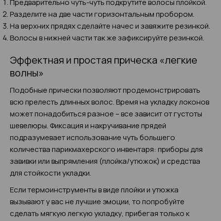
Предварительно чуть-чуть подкрутите волосы плойкой.
Разделите на две части горизонтальным пробором.
На верхних прядях сделайте начес и завяжите резинкой.
Волосы в нижней части так же зафиксируйте резинкой.
Эффектная и простая прическа «легкие
волны»
Подобные прически позволяют продемонстрировать
всю прелесть длинных волос. Время на укладку локонов
может понадобиться разное – все зависит от густоты
шевелюры. Фиксация и накручивание прядей
подразумевает использование чуть большего
количества парикмахерского инвентаря: приборы для
завивки или выпрямления (плойка/утюжок) и средства
для стойкости укладки.
Если термоинструменты в виде плойки и утюжка
вызывают у вас не лучшие эмоции, то попробуйте
сделать мягкую легкую укладку, прибегая только к