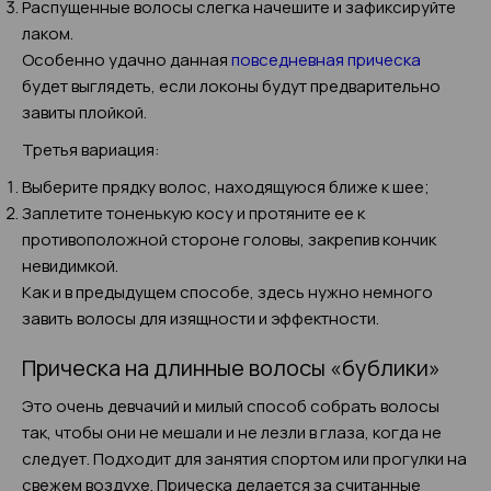
Распущенные волосы слегка начешите и зафиксируйте
лаком.
Особенно удачно данная
повседневная прическа
будет выглядеть, если локоны будут предварительно
завиты плойкой.
Третья вариация:
Выберите прядку волос, находящуюся ближе к шее;
Заплетите тоненькую косу и протяните ее к
противоположной стороне головы, закрепив кончик
невидимкой.
Как и в предыдущем способе, здесь нужно немного
завить волосы для изящности и эффектности.
Прическа на длинные волосы «бублики»
Это очень девчачий и милый способ собрать волосы
так, чтобы они не мешали и не лезли в глаза, когда не
следует. Подходит для занятия спортом или прогулки на
свежем воздухе. Прическа делается за считанные