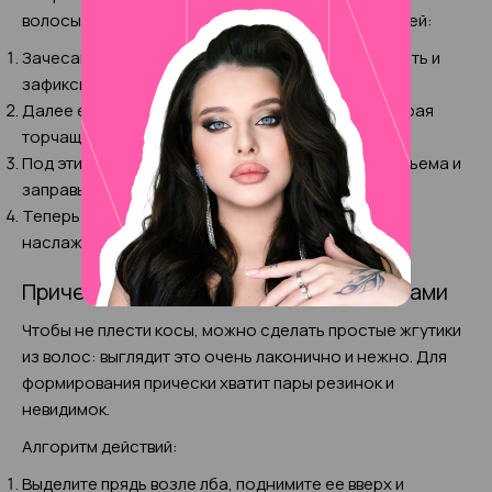
волосы, можно повторить без особых сложностей:
Зачесав назад волосы, отделите их верхнюю часть и
зафиксируйте небольшой хвостик резинкой.
Далее его нужно вывернуть внутрь, попутно убирая
торчащие волоски.
Под этим хвостом сделайте второй такого же объема и
заправьте внутрь.
Теперь повторно выверните оба хвоста и
наслаждайтесь женственной прической.
Прическа на длинные волосы со жгутами
Чтобы не плести косы, можно сделать простые жгутики
из волос: выглядит это очень лаконично и нежно. Для
формирования прически хватит пары резинок и
невидимок.
Алгоритм действий:
Выделите прядь возле лба, поднимите ее вверх и