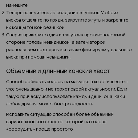
начешите.
Теперь возьмитесь за создание жгутиков. У обоих
висков отделите по пряди, закрутите жгуты и закрепите
их концы тонкой резинкой.
Сперва приколите один из жгутов к противоположной
стороне головы невидимкой, а затем второй
располагаем под первым и так же фиксируем у дальнего
виска при помощи невидимки.
Объемный и длинный конский хвост
Способ собирать волосы на макушке в хвост известен
уже очень давно и не теряет своей актуальности. Если
такую прическу использовать каждый день, она, как и
любая другая, может быстро надоесть.
Исправить ситуацию способен более объемный
вариант конского хвоста, который на голове
«соорудить» проще простого: