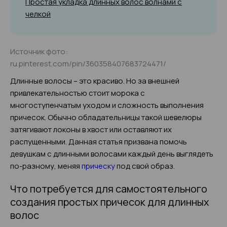
Простая укладка длинных волос волнами с
челкой
Источник фото:
ru.pinterest.com/pin/360358407683724471/
Длинные волосы – это красиво. Но за внешней
привлекательностью стоит морока с
многоступенчатым уходом и сложность выполнения
причесок. Обычно обладательницы такой шевелюры
затягивают локоны в хвост или оставляют их
распущенными. Данная статья призвана помочь
девушкам с длинными волосами каждый день выглядеть
по-разному, меняя
прическу
под свой образ.
Что потребуется для самостоятельного
создания простых причесок для длинных
волос