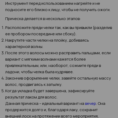
Инструмент перед использованием нагрейте и не
подносите его близко к лицу, чтобы не получить ожоги.
Прическа делается в несколько этапов:
Расположите пряди челки так, как вы привыкли (разделив
ее пробором посередине или сбоку).
Накрутите части челки на плойку, добиваясь
характерной волны.
После этого волосы можно расправить пальцами, если
вариант с мягкими волнами кажется более
привлекательным, или, наоборот, сожмите пряди в
ладони, чтобы челка была кудрявее.
Закончив оформление челки, завейте остальную массу
волос, продвигаясь к затылку.
Когда укладка будет завершена, зафиксируйте
результат лаком для волос.
Данная прическа – идеальный вариант на
вечер
. Она
продержится долго и, благодаря лаку, сохранит
внешний лоск на протяжении всего мероприятия,