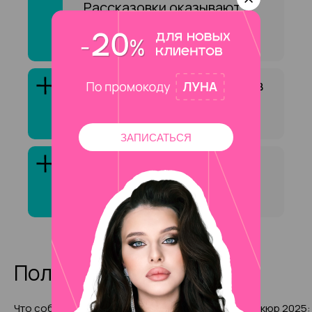
Рассказовки оказывают
услугу «Восстановление
бровей»?
Как выбрать специалиста в
сфере «Восстановление
бровей»?
ЗАПИСАТЬСЯ
Клиенты обычно довольны
услугой «Восстановление
бровей»?
Полезные статьи
Что собой представляют
Неоновый маникюр 2025: