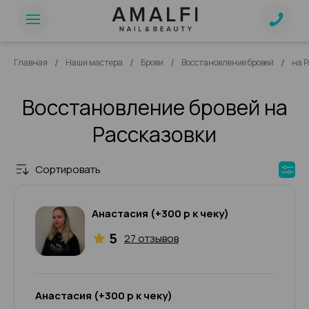
/
/
/
/
Главная
Наши мастера
Брови
Восстановление бровей
на 
Восстановление бровей на
Рассказовки
Сортировать
Анастасия (+300 р к чеку)
5
27 отзывов
Анастасия (+300 р к чеку)