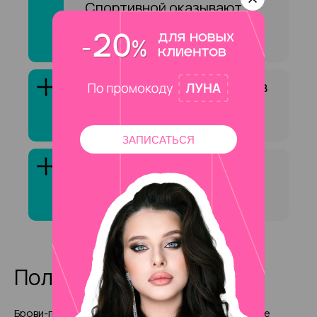
Спортивной оказывают
услугу «Восстановление
бровей»?
Как выбрать специалиста в
сфере «Восстановление
бровей»?
ЗАПИСАТЬСЯ
Клиенты обычно довольны
услугой «Восстановление
бровей»?
Полезные статьи
Брови-полумесяцы: бьюти-
Самые красивые