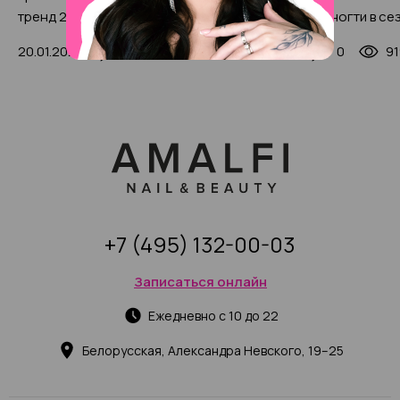
тренд 2025, набирающий
разноцветные ногти в се
популярность (с фото-
2025: фото, тренды, нови
20.01.2024
0
2606
04.11.2024
0
91
примерами)
+7 (495) 132-00-03
Записаться онлайн
Ежедневно с 10 до 22
Белорусская, Александра Невского, 19–25