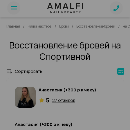
/
/
/
/
Главная
Наши мастера
Брови
Восстановление бровей
на 
Восстановление бровей на
Спортивной
Сортировать
Анастасия (+300 р к чеку)
5
27 отзывов
Анастасия (+300 р к чеку)