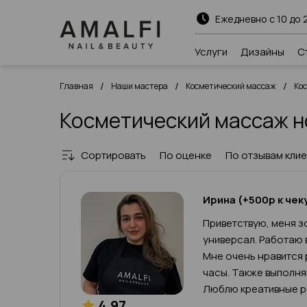
Ежедневно с 10 до 
Услуги
Дизайны
С
/
/
/
Главная
Наши мастера
Косметический массаж
Ко
Косметический массаж н
Сортировать
По оценке
По отзывам кли
Ирина (+500р к чек
Приветствую, меня зо
универсал. Работаю 
Мне очень нравится 
часы. Также выполн
Люблю креативные р
4.97