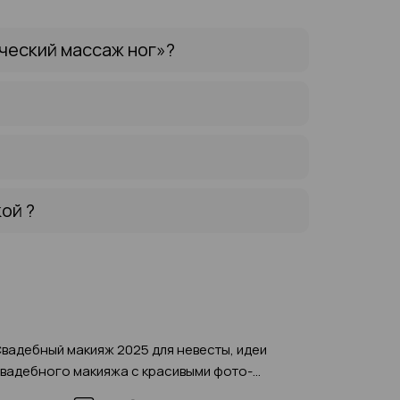
ческий массаж ног»?
ой ?
вадебный макияж 2025 для невесты, идеи
Оранже
вадебного макияжа с красивыми фото-
идей, о
римерами