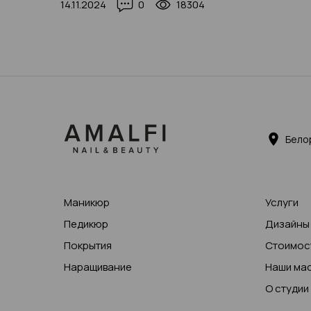
14.11.2024
0
18304
Бело
Маникюр
Услуги
Педикюр
Дизайны
Покрытия
Стоимост
Наращивание
Наши ма
О студии