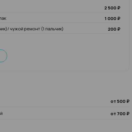
2 500 ₽
лак
1 000 ₽
чик)/ чужой ремонт (1 пальчик)
200 ₽
от 500 ₽
ой
от 700 ₽