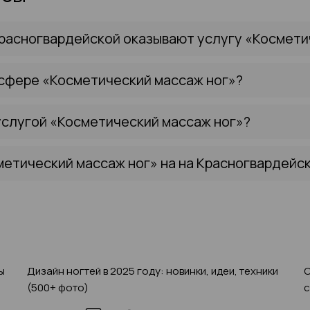
расногвардейской оказывают услугу «Космети
 сфере «Косметический массаж ног»?
услугой «Косметический массаж ног»?
метический массаж ног» на на Красногвардейск
ы
Дизайн ногтей в 2025 году: новинки, идеи, техники
С
(500+ фото)
с
п