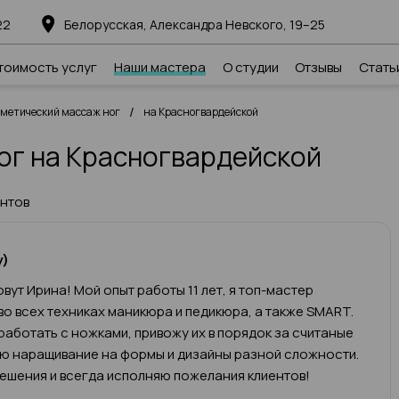
22
Белорусская, Александра Невского, 19–25
тоимость услуг
Наши мастера
О студии
Отзывы
Стать
/
сметический массаж ног
на Красногвардейской
ог на Красногвардейской
ентов
у)
вут Ирина! Мой опыт работы 11 лет, я топ-мастер
во всех техниках маникюра и педикюра, а также SMART.
работать с ножками, привожу их в порядок за считаные
яю наращивание на формы и дизайны разной сложности.
ешения и всегда исполняю пожелания клиентов!