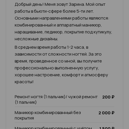
Добрый день! Меня зовут Зарина. Мой опыт
работы в бьюти-сфере более 5-ти лет.
Основными направлениями работы являются:
комбинированный и аппаратный маникюр,
наращивание, педикюр, покрытие под кутикулу,
несложные дизайны.
В среднем время работы 1-2 часа, в
зависимости от сложности ногтей. За это
время, проведенное со мной, вы получите
профессионально выполненную услугу,
хорошее настроение, комфорт и атмосферу
красоты!
Ремонт ногтя (1 пальчик)/ чужой ремонт
200 ₽
(1 пальчик)
Маникюр комбинированный без
2 000 ₽
покрытия
Маникюр комбинированный с учётом
1 500 ₽