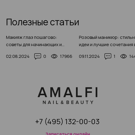
Полезные статьи
Макияж глаз пошагово:
Розовый маникюр: стиль
советы для начинающих и
идеи и лучшие сочетания 
правила выполнения с фото-
2025 году (250 фото)
02.08.2024
0
17966
09.11.2024
1
14
идеями
+7 (495) 132-00-03
Записаться онлайн