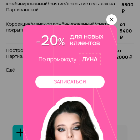
комбинированный/снятие/покрытие гель-лак на
5800
Партизанской
₽
Коррекция/маникюр комбинированный/снятие/
от
покрытие гель-лак на Партизанской
5400
₽
Построение архитектуры ногтевой пластины на
от
Партизанской
2000 ₽
Ещё
ЗАПИСАТЬСЯ
Ответы на частые
вопросы
Сколько специалистов на