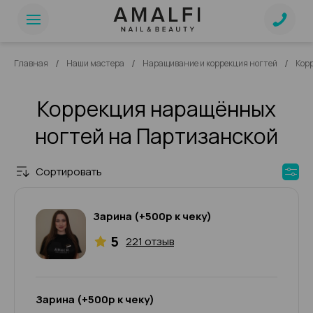
/
/
/
Главная
Наши мастера
Наращивание и коррекция ногтей
Кор
Коррекция наращённых
ногтей на Партизанской
Сортировать
Зарина (+500р к чеку)
5
221 отзыв
Зарина (+500р к чеку)