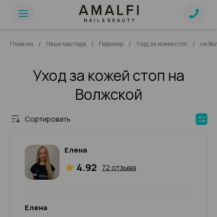
/
/
/
/
Главная
Наши мастера
Педикюр
Уход за кожей стоп
на Во
Уход за кожей стоп на
Волжской
Сортировать
Елена
4.92
72 отзыва
Елена