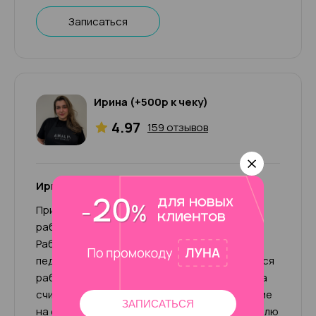
Записаться
Ирина (+500р к чеку)
4.97
159 отзывов
Ирина (+500р к чеку)
Приветствую, меня зовут Ирина! Мой опыт
работы 11 лет, я топ-мастер универсал.
Работаю во всех техниках маникюра и
педикюра, а также SMART. Мне очень нравится
работать с ножками, привожу их в порядок за
считаные часы. Также выполняю наращивание
ЗАПИСАТЬСЯ
на формы и дизайны разной сложности. Люблю