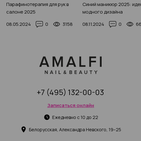
Парафинотерапия для рук в
Синий маникюр 2025: иде
салоне 2025
модного дизайна
08.05.2024
0
3158
08.11.2024
0
6
+7 (495) 132-00-03
Записаться онлайн
Ежедневно с 10 до 22
Белорусская, Александра Невского, 19–25