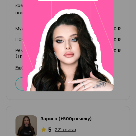
креативные решения и всегда исполняю
пожелания клиентов!
Мужской маникюр
2 500 ₽
Покрытие Лечебный лак
1 000 ₽
Ремонт ногтя (1 пальчик)/ чужой ремонт
200 ₽
(1 пальчик)
Ещё 53 услуги
Записаться
Зарина (+500р к чеку)
5
221 отзыв