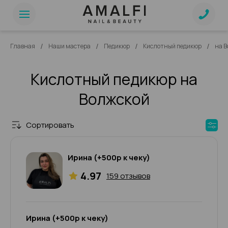
/
/
/
/
Главная
Наши мастера
Педикюр
Кислотный педикюр
на 
Кислотный педикюр на
Волжской
Сортировать
Ирина (+500р к чеку)
4.97
159 отзывов
Ирина (+500р к чеку)