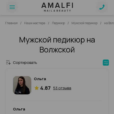
/
/
/
/
Главная
Наши мастера
Педикюр
Мужской педикюр
на Во
Мужской педикюр на
Волжской
Сортировать
Ольга
4.87
53 отзыва
Ольга