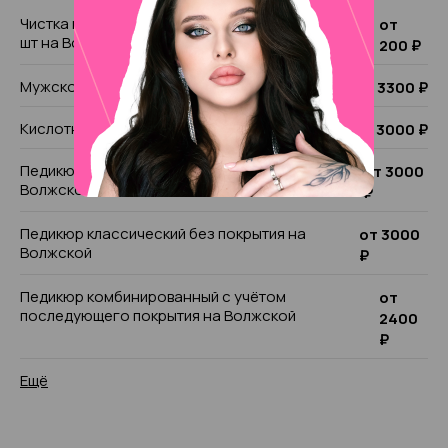
Чистка натоптыша/чистка подногтевой мозоли 1
от
шт на Волжской
200 ₽
Мужской педикюр на Волжской
от 3300 ₽
Кислотный педикюр на Волжской
от 3000 ₽
Педикюр комбинированный без покрытия на
от 3000
Волжской
₽
Педикюр классический без покрытия на
от 3000
Волжской
₽
Педикюр комбинированный с учётом
от
последующего покрытия на Волжской
2400
₽
Ещё