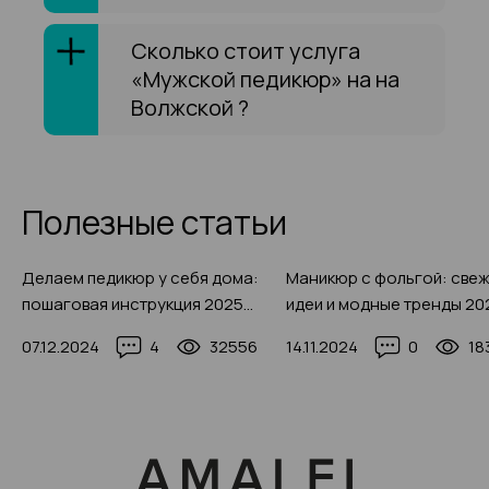
Сколько стоит услуга
«Мужской педикюр» на на
Волжской ?
Полезные статьи
Делаем педикюр у себя дома:
Маникюр с фольгой: све
пошаговая инструкция 2025
идеи и модные тренды 20
года с 50+ фото
(250 фото)
07.12.2024
4
32556
14.11.2024
0
18