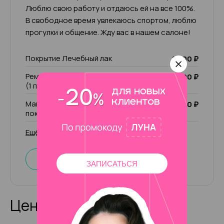
Люблю свою работу и отдаюсь ей на все 100%.
В свободное время увлекаюсь спортом, люблю
прогулки и общение. Жду вас в нашем салоне!
Покрытие Лечебный лак
1 000 ₽
Ремонт ногтя (1 пальчик)/ чужой ремонт
200 ₽
(1 пальчик)
Маникюр комбинированный без
2 000 ₽
покрытия
Ещё 31 услуга
Записаться
ЗАПИСАТЬСЯ
Цены на услуги