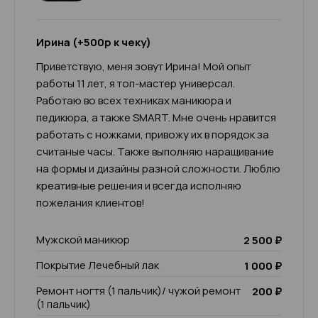
Ирина (+500р к чеку)
Приветствую, меня зовут Ирина! Мой опыт
работы 11 лет, я топ-мастер универсал.
Работаю во всех техниках маникюра и
педикюра, а также SMART. Мне очень нравится
работать с ножками, привожу их в порядок за
считаные часы. Также выполняю наращивание
на формы и дизайны разной сложности. Люблю
креативные решения и всегда исполняю
пожелания клиентов!
Мужской маникюр
2 500 ₽
Покрытие Лечебный лак
1 000 ₽
Ремонт ногтя (1 пальчик)/ чужой ремонт
200 ₽
(1 пальчик)