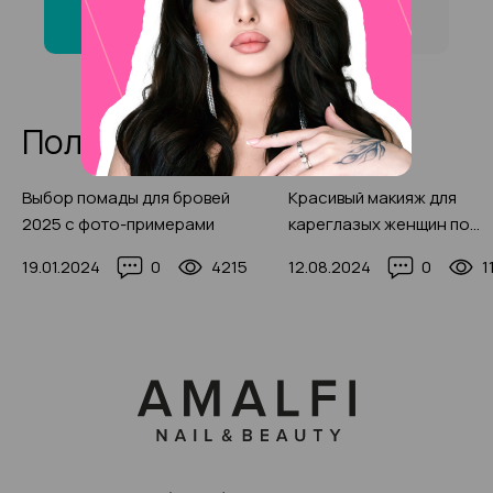
Новохохловской ?
Полезные статьи
Выбор помады для бровей
Красивый макияж для
2025 с фото-примерами
кареглазых женщин по
советам профессиональ
19.01.2024
0
4215
12.08.2024
0
1
визажистов (с фото-идея