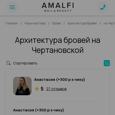
/
/
/
/
Главная
Наши мастера
Брови
Архитектура бровей
на Чер
Архитектура бровей на
Чертановской
Сортировать
Анастасия (+300 р к чеку)
5
27 отзывов
Анастасия (+300 р к чеку)