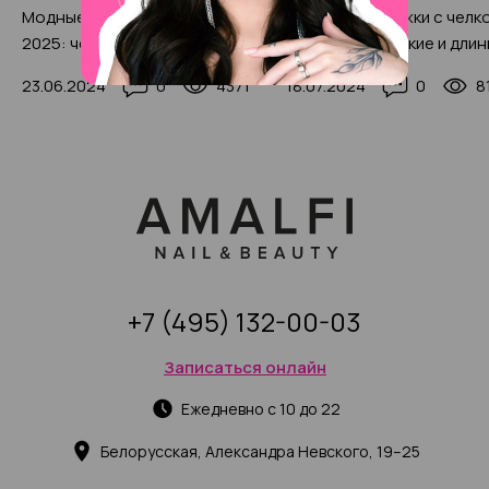
Модные женские стрижки
Стильные стрижки с челк
2025: чем радует и шокирует
средние, короткие и дли
сезон (с фото-примерами)
волосы: модные тенденц
23.06.2024
0
4371
18.07.2024
0
8
2025 с фото-примерами
+7 (495) 132-00-03
Записаться онлайн
Ежедневно с 10 до 22
Белорусская, Александра Невского, 19–25