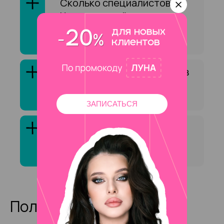
Сколько специалистов на
Чертановской оказывают
услугу «Архитектура
бровей»?
Как выбрать специалиста в
сфере «Архитектура
бровей»?
ЗАПИСАТЬСЯ
Клиенты обычно довольны
услугой «Архитектура
бровей»?
Полезные статьи