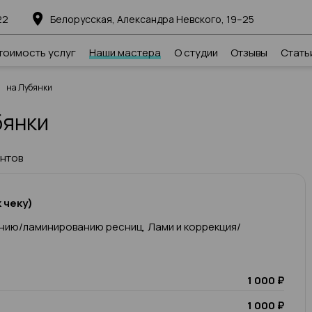
22
Белорусская, Александра Невского, 19–25
тоимость услуг
Наши мастера
О студии
Отзывы
Стать
на Лубянки
бянки
ентов
 чеку)
нию/ламинированию ресниц, Лами и коррекция/
1 000 ₽
1 000 ₽