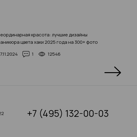
еординарная красота: лучшие дизайны
Идеальн
аникюра цвета хаки 2025 года на 300+ фото
тренды 
7.11.2024
1
12546
09.11.20
+7 (495) 132-00-03
22