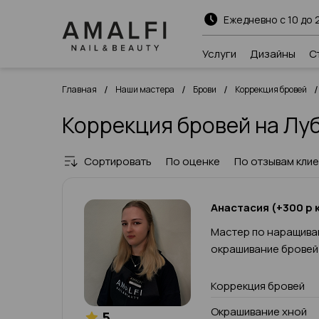
Ежедневно с 10 до 
Услуги
Дизайны
С
/
/
/
/
Главная
Наши мастера
Брови
Коррекция бровей
Коррекция бровей на Лу
Сортировать
По оценке
По отзывам кли
Анастасия (+300 р к
Мастер по наращива
окрашивание бровей
Коррекция бровей
Окрашивание хной
5