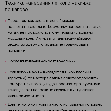
Техника нанесения легкого макияжа
пошагово
Перед тем, как сделать легкий макияж,
подготавливают лицо. Косметику наносят на чистую
увлажненную кожу, поэтому первым используют
уходовый крем. Аккуратно пальчиками вбивают
вещество в дерму, стараясь не травмировать
покрытие.
После впитывания наносят тональник.
Если легкий макияж выглядит слишком плоским
(простым), то мастера салона советуют добавить
контура. При помощи пудры-бронзатора, румян или
теней делают полоски по скулам и выступающей
длинной части носа.
Для легкого контуринга часто используют консилер
или тональник двух оттенков. Светлый наносят на