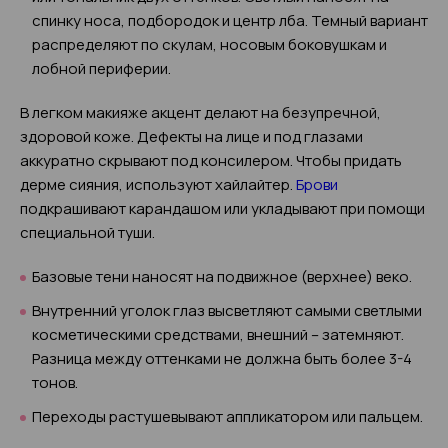
спинку носа, подбородок и центр лба. Темный вариант
распределяют по скулам, носовым боковушкам и
лобной периферии.
В легком макияже акцент делают на безупречной,
здоровой коже. Дефекты на лице и под глазами
аккуратно скрывают под консилером. Чтобы придать
дерме сияния, используют хайлайтер.
Брови
подкрашивают карандашом или укладывают при помощи
специальной туши.
Базовые тени наносят на подвижное (верхнее) веко.
Внутренний уголок глаз высветляют самыми светлыми
косметическими средствами, внешний – затемняют.
Разница между оттенками не должна быть более 3-4
тонов.
Переходы растушевывают аппликатором или пальцем.