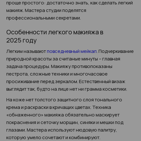
проще простого: достаточно знать, как сделать легкий
макияж. Мастера студии поделятся
профессиональными секретами.
Особенности легкого макияжа в
2025 году
Легким называют
повседневный мейкап
. Подчеркивание
природной красоты за считаные минуты – главная
задача процедуры. Макияжу противопоказаны
пестрота, сложные техники и многочасовое
просиживание перед зеркалом. Естественный визаж
выглядит так, будто на лице нет ни грамма косметики.
На коже нет толстого защитного слоя тонального
крема и раскраски в кричащих цветах. Техника
«обнаженного» макияжа обязательно маскирует
покраснения и сеточку морщин, синяки и мешки под
глазами. Мастера используют нюдовую палитру,
которую умело сочетают и комбинируют.