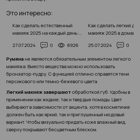
Это интересно:
го
Как сделать естественный
Как сделать легкий дн
з,
макияж 2025 на каждый день:
макияж 2025 в домашн
жи
для карих, голубых, зеленых
условиях: пошаговая
389
27.07.2024
0
8926
25.07.2024
0
глаз (с фото-примерами)
инструкция с фото-пр
Румяна
не являются обязательным элементом легкого
макияжа. Вместо вещества можно использовать
бронзатор-пудру. С функцией отлично справятся тени
персикового или темно-бежевого цвета.
Легкий макияж завершают
обработкой губ. Удобны в
применении как жидкие, так и твердые помады. Цвет
выбирают в зависимости от акцента, хотя в косметичке
должен быть как яркий, так и приглушенный нюдовый
вариант. Чтобы визуально придать коже влажный вид,
сверху покрывают бесцветным блеском.