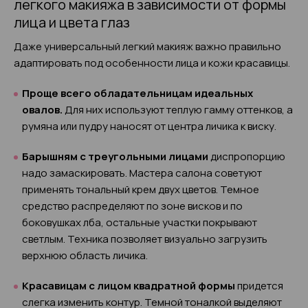
легкого макияжа в зависимости от формы
лица и цвета глаз
Даже универсальный легкий макияж важно правильно
адаптировать под особенности лица и кожи красавицы.
Проще всего обладательницам идеальных
овалов.
Для них используют теплую гамму оттенков, а
румяна или пудру наносят от центра личика к виску.
Барышням с треугольными лицами
диспропорцию
надо замаскировать. Мастера салона советуют
применять тональный крем двух цветов. Темное
средство распределяют по зоне висков и по
боковушках лба, остальные участки покрывают
светлым. Техника позволяет визуально загрузить
верхнюю область личика.
Красавицам с лицом квадратной формы
придется
слегка изменить контур. Темной тоналкой выделяют