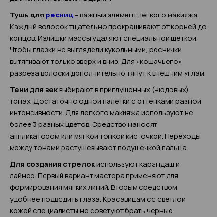
Тушь для
ресниц
– важный элемент легкого макияжа.
Каждый волосок тщательно прокрашивают от корней до
концов. Излишки массы удаляют специальной щеткой.
Чтобы глазки не выглядели кукольными, реснички
вытягивают только вверх и вниз. Для «кошачьего»
разреза волоски дополнительно тянут к внешним углам.
Тени для век
выбирают в приглушенных (нюдовых)
тонах. Достаточно одной палетки с оттенками разной
интенсивности. Для легкого макияжа используют не
более 3 разных цветов. Средство наносят
аппликатором или мягкой тонкой кисточкой. Переходы
между тонами растушевывают подушечкой пальца.
Для создания стрелок
используют карандаш и
лайнер. Первый вариант мастера применяют для
формирования мягких линий. Вторым средством
удобнее подводить глаза. Красавицам со светлой
кожей специалисты не советуют брать черные