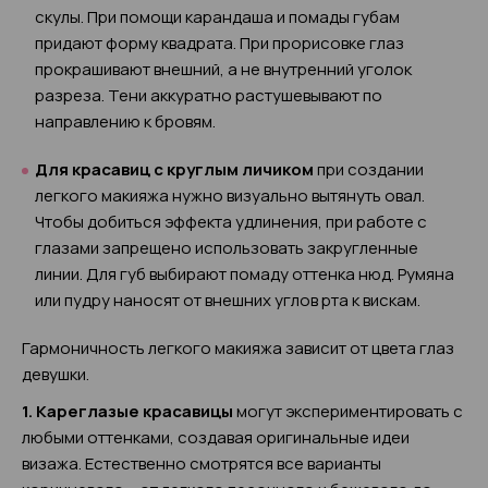
скулы. При помощи карандаша и помады губам
придают форму квадрата. При прорисовке глаз
прокрашивают внешний, а не внутренний уголок
разреза. Тени аккуратно растушевывают по
направлению к бровям.
Для красавиц с круглым личиком
при создании
легкого макияжа нужно визуально вытянуть овал.
Чтобы добиться эффекта удлинения, при работе с
глазами запрещено использовать закругленные
линии. Для губ выбирают помаду оттенка нюд. Румяна
или пудру наносят от внешних углов рта к вискам.
Гармоничность легкого макияжа зависит от цвета глаз
девушки.
1. Кареглазые красавицы
могут экспериментировать с
любыми оттенками, создавая оригинальные идеи
визажа. Естественно смотрятся все варианты