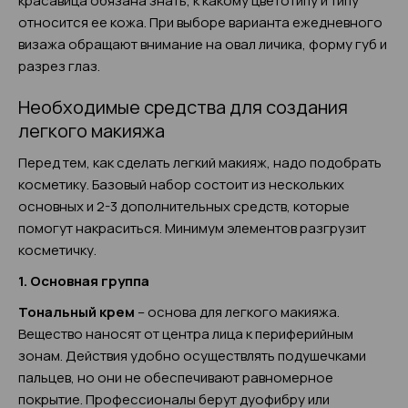
красавица обязана знать, к какому цветотипу и типу
относится ее кожа. При выборе варианта ежедневного
визажа обращают внимание на овал личика, форму губ и
разрез глаз.
Необходимые средства для создания
легкого макияжа
Перед тем, как сделать легкий макияж, надо подобрать
косметику. Базовый набор состоит из нескольких
основных и 2-3 дополнительных средств, которые
помогут накраситься. Минимум элементов разгрузит
косметичку.
1. Основная группа
Тональный крем
– основа для легкого макияжа.
Вещество наносят от центра лица к периферийным
зонам. Действия удобно осуществлять подушечками
пальцев, но они не обеспечивают равномерное
покрытие. Профессионалы берут дуофибру или