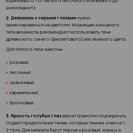
коричневого – от легкого песочного и бежевого до
шоколадного.
2. Девушкам с серыми глазами
нужно
ориентироваться на цветотип. Модницам холодного
типа визажисты рекомендуют использовать тени
древесного, синего (фиолетового) или зеленого цвета.
Для теплого типа уместны:
розовый;
песочный;
оранжевый;
карамельный;
бронзовый.
3. Яркость голубых глаз
важно грамотно подчеркнуть.
Отдают предпочтение теням, которые темнее очей на 1-
2 тона. Для мейкапа берут персик и розовый, корицу и