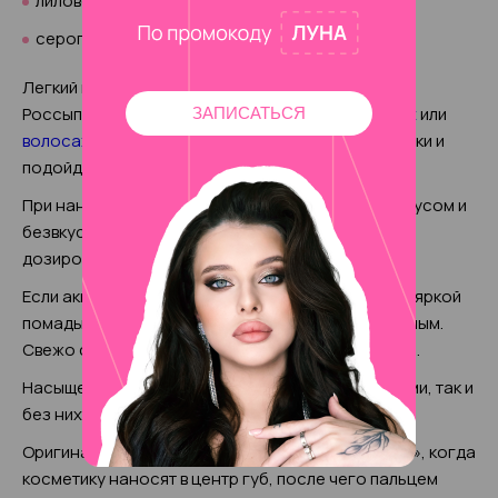
лилового;
серого.
Легкий макияж кардинально преобразит глиттер.
Россыпь мелких блесток на веках, как и на
ногтях
или
ЗАПИСАТЬСЯ
волосах
, привнесет в мейкап торжественные нотки и
подойдет для вечера.
При нанесении важно не перейти грань между вкусом и
безвкусицей, поэтому средство используют
дозировано.
Если акценты переносят на губы, то достаточно яркой
помады. Цвет должен быть не обязательно красным.
Свежо смотрятся виды с металлическим блеском.
Насыщенный вариант применяют как со стрелками, так и
без них.
Оригинально выглядит эффект «зацелованности», когда
косметику наносят в центр губ, после чего пальцем