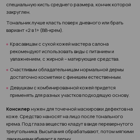
специальную кисть среднего размера, кончик которой
закруглен.
Тональник лучше класть поверх дневного или брать
вариант «2 в 1» (ВВ-крем).
Красавицам с сухой кожей мастера салона
рекомендуют использовать виды с питанием и
увлажнением, с жирной – матирующие средства.
Счастливым обладательницам нормальной дермы
достаточно косметики с финишем естественным.
Девушкам с комбинированной кожей придется
применять для разных участков подходящую основу.
Консилер
нужен для точечной маскировки дефектов на
коже. Средство наносят на лицо после тонального
крема. Под глаза вещество кладут в виде перевернутого
треугольника. Высыпания обрабатывают, потом мягкими
движениями вбивают в дерму.