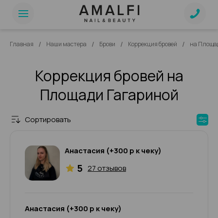
/
/
/
/
Главная
Наши мастера
Брови
Коррекция бровей
на Площа
Коррекция бровей на
Площади Гагариной
Сортировать
Анастасия (+300 р к чеку)
5
27 отзывов
Анастасия (+300 р к чеку)