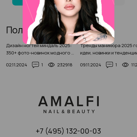
Полезные статьи
Дизайн ногтей миндаль 2025:
Тренды маникюра 2025 г
350+ фото-новинок модного и
идеи, новинки и тенденци
красивого маникюра
200+ фото
02.11.2024
1
232918
09.11.2024
1
11
+7 (495) 132-00-03