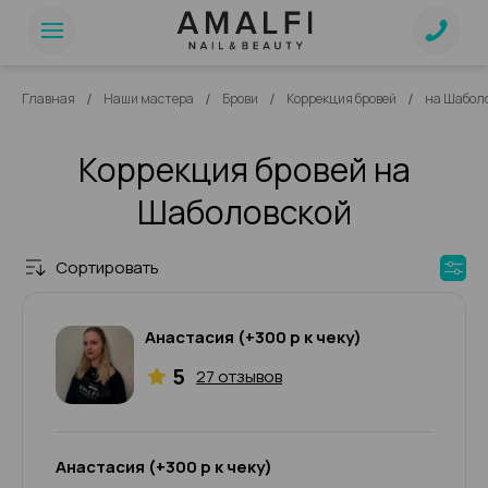
/
/
/
/
Главная
Наши мастера
Брови
Коррекция бровей
на Шабол
Коррекция бровей на
Шаболовской
Сортировать
Анастасия (+300 р к чеку)
5
27 отзывов
Анастасия (+300 р к чеку)