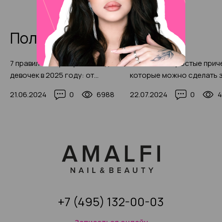
Полезные статьи
7 правил выбора причесок для
Стильные и простые прич
девочек в 2025 году: от
которые можно сделать з
детского сада до школы (с
минут (со стильными фот
21.06.2024
0
6988
22.07.2024
0
4
фото-примерами)
идеями)
+7 (495) 132-00-03