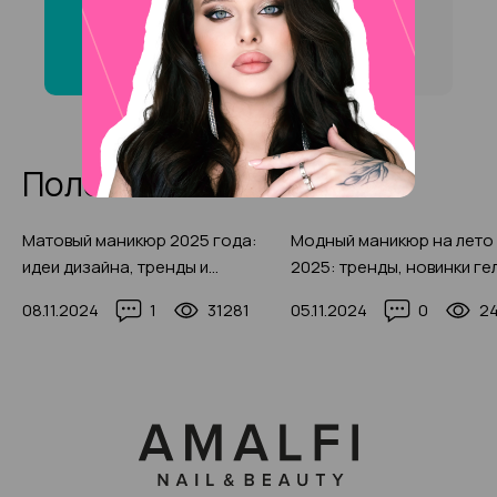
«Ботокс для бровей» на на
Преображенской площади
?
Полезные статьи
Матовый маникюр 2025 года:
Модный маникюр на лето
идеи дизайна, тренды и
2025: тренды, новинки ге
новинки, 200+ фото
лаков и декора (250 фото
08.11.2024
1
31281
05.11.2024
0
2