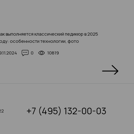
ак выполняется классический педикюр в 2025
Самые к
оду: особенности технологии, фото
2025: ф
9.11.2024
0
10819
04.11.20
+7 (495) 132-00-03
22