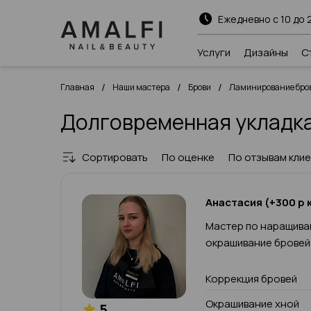
Ежедневно с 10 до 
Услуги
Дизайны
С
/
/
/
Главная
Наши мастера
Брови
Ламинирование бров
Долговременная укладка
Сортировать
По оценке
По отзывам кли
Анастасия (+300 р к
Мастер по наращива
окрашивание бровей
Коррекция бровей
Окрашивание хной
5