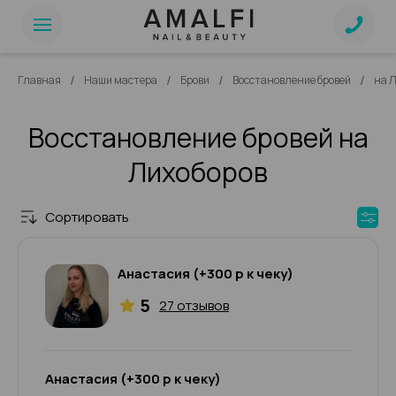
/
/
/
/
Главная
Наши мастера
Брови
Восстановление бровей
на 
Восстановление бровей на
Лихоборов
Сортировать
Анастасия (+300 р к чеку)
5
27 отзывов
Анастасия (+300 р к чеку)