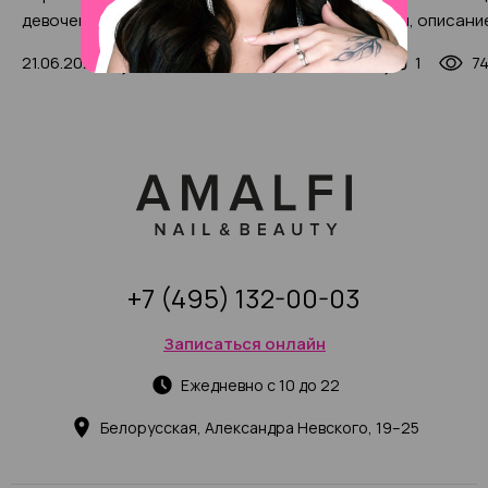
девочек в 2025 году: от
характеристики, описани
детского сада до школы (с
процедуры, фото
21.06.2024
0
6982
20.12.2024
1
7
фото-примерами)
+7 (495) 132-00-03
Записаться онлайн
Ежедневно с 10 до 22
Белорусская, Александра Невского, 19–25