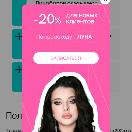
Лихоборов оказывают
услугу «Восстановление
бровей»?
Как выбрать специалиста в
сфере «Восстановление
бровей»?
ЗАПИСАТЬСЯ
Клиенты обычно довольны
услугой «Восстановление
бровей»?
Полезные статьи
7 правил выбора причесок для
Смарт-педикюр в 2025 го