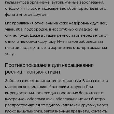
гельминтов в организме, аутоиммунные заболевания,
онкология, плохое пищеварение, сбой гормонального
фона и многое другое.
Его проявления отмечены на коже надбровных дуг, век,
ушей, лба, подбородке, в носогубных складках, на
спине, груди. Даже в стадии ремиссии он передается от
одного человека к другому. Имея такое заболевания,
не стоит подвергать его заражению мастера оказания
услуг.
Противопоказание для наращивания
ресниц - конъюнктивит
Заболевание относится в инфекционным. Вызывают его
микроорганизмы в лице бактерий и вирусов. При
инфицировании происходит поражение белков глаз и
внутренней оболочки век. Заболевание может быстро
распространяться от одного человека к другому через
плохо вымытые руки, загрязненные предметы, контакты