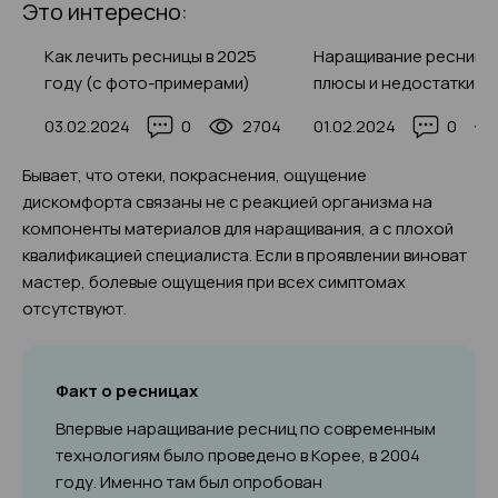
Это интересно:
5
Как лечить ресницы в 2025
Наращивание ресниц 2
ину
году (с фото-примерами)
плюсы и недостатки
и)
процедуры, мифы и
3
03.02.2024
0
2704
01.02.2024
0
реальность, 50+ фото
Бывает, что отеки, покраснения, ощущение
дискомфорта связаны не с реакцией организма на
компоненты материалов для наращивания, а с плохой
квалификацией специалиста. Если в проявлении виноват
мастер, болевые ощущения при всех симптомах
отсутствуют.
Факт о ресницах
Впервые наращивание ресниц по современным
технологиям было проведено в Корее, в 2004
году. Именно там был опробован