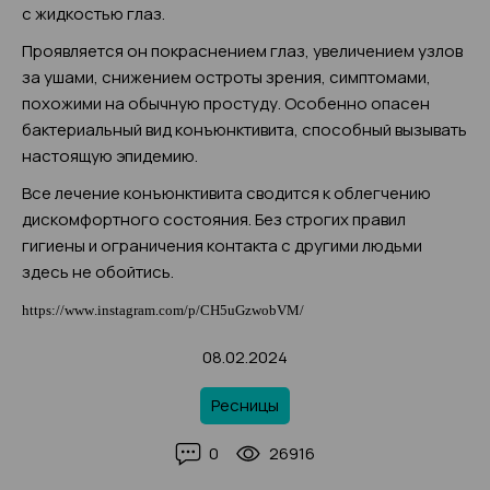
с жидкостью глаз.
Проявляется он покраснением глаз, увеличением узлов
за ушами, снижением остроты зрения, симптомами,
похожими на обычную простуду. Особенно опасен
бактериальный вид конъюнктивита, способный вызывать
настоящую эпидемию.
Все лечение конъюнктивита сводится к облегчению
дискомфортного состояния. Без строгих правил
гигиены и ограничения контакта с другими людьми
здесь не обойтись.
https
://
www
.
instagram
.
com
/
p
/
CH
5
uGzwobVM
/
08.02.2024
Ресницы
0
26916