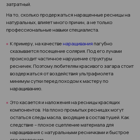
затратный.
На то, сколько продержаться наращенные ресницы на
натуральных, влияет много причин, а не только
профессиональные навыки специалиста.
К примеру, на качестве
наращивания
пагубно
сказывается посещение солярия. Под его лучами
происходит частичное нарушение структуры
ресничек. Поэтому любителям красивого загара стоит
воздержаться от воздействия ультрафиолета
минимум сутки перед походом к мастеру по
наращиванию.
Это касается и наложения на ресницы красящих
компонентов. На плохо промытых ресницах могут
остаться следы масла, входящие в состав тушей. Как
следствие – плохое сцепление материала для
наращивания с натуральными ресничками и быстрое
его отслоение.