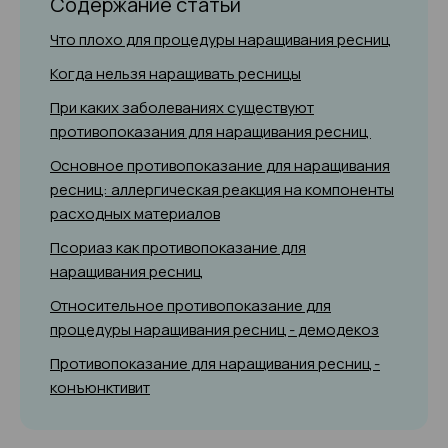
Содержание статьи
Что плохо для процедуры наращивания ресниц
Когда нельзя наращивать ресницы
При каких заболеваниях существуют
противопоказания для наращивания ресниц
Основное противопоказание для наращивания
ресниц: аллергическая реакция на компоненты
расходных материалов
Псориаз как противопоказание для
наращивания ресниц
Относительное противопоказание для
процедуры наращивания ресниц - демодекоз
Противопоказание для наращивания ресниц -
конъюнктивит