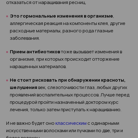
отказаться от наращивания ресниц.
Это гормональные изменения в организме
,
аллергическая реакция на компоненты клея, другие
расходные материалы, разного рода глазные
заболевания.
Прием антибиотиков
тоже вызывает изменения в
организме, при которых происходит отторжение
наращенных материалов.
Не стоит рисковать при обнаружении красноты,
шелушения
век, слезоточивости глаз, любых других
проявлений воспалительных процессов. Лучше перед
процедурой пройти назначенный доктором курс
лечения, только затем приступать к наращиванию.
И не важно будет оно
классическим
с одинарными
искусственными волосками или пучками по две, три и
более волокон.