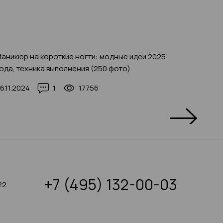
аникюр на короткие ногти: модные идеи 2025
Красивы
ода, техника выполнения (250 фото)
инструк
макияж
6.11.2024
1
17756
05.08.2
+7 (495) 132-00-03
22