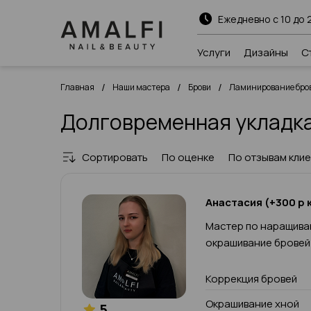
Ежедневно с 10 до 
Услуги
Дизайны
С
/
/
/
Главная
Наши мастера
Брови
Ламинирование бров
Долговременная укладка
Сортировать
По оценке
По отзывам кли
Анастасия (+300 р к
Мастер по наращива
окрашивание бровей
Коррекция бровей
Окрашивание хной
5