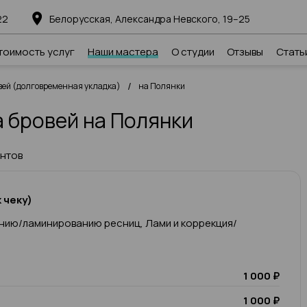
22
Белорусская, Александра Невского, 19–25
тоимость услуг
Наши мастера
О студии
Отзывы
Стать
/
ей (долговременная укладка)
на Полянки
 бровей на Полянки
ентов
 чеку)
нию/ламинированию ресниц, Лами и коррекция/
1 000 ₽
1 000 ₽