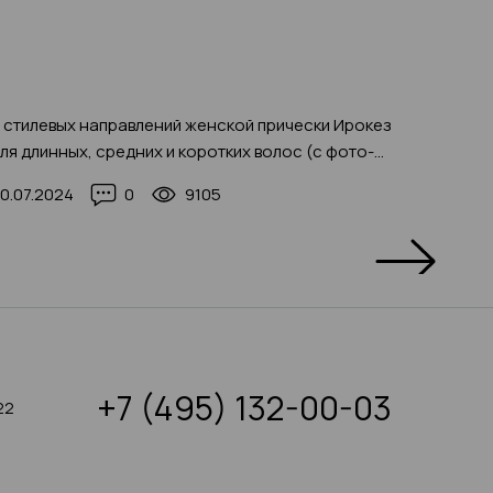
 стилевых направлений женской прически Ирокез
Новинки
ля длинных, средних и коротких волос (с фото-
трендов
деями)
0.07.2024
0
9105
02.12.2
+7 (495) 132-00-03
22