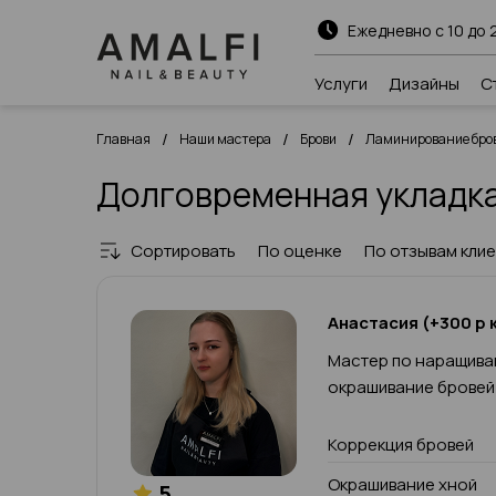
Ежедневно с 10 до 
Услуги
Дизайны
С
/
/
/
Главная
Наши мастера
Брови
Ламинирование бров
Долговременная укладка
Сортировать
По оценке
По отзывам кли
Анастасия (+300 р к
Мастер по наращива
окрашивание бровей
Коррекция бровей
Окрашивание хной
5