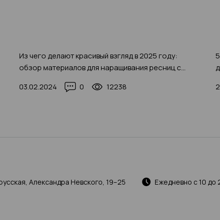
Из чего делают красивый взгляд в 2025 году:
5
обзор материалов для наращивания ресниц с
д
фото-примерами
и
03.02.2024
0
12238
2
русская, Александра Невского, 19–25
Ежедневно с 10 до 