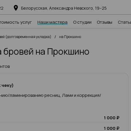
22
Белорусская, Александра Невского, 19–25
тоимость услуг
Наши мастера
О студии
Отзывы
Стать
/
ей (долговременная укладка)
на Прокшино
 бровей на Прокшино
ентов
 чеку)
нию/ламинированию ресниц, Лами и коррекция/
1 000 ₽
1 000 ₽