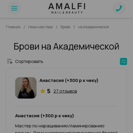
/
/
/
Главная
Наши мастера
Брови
на Академической
Брови на Академической
Сортировать
Анастасия (+300 р к чеку)
5
27 отзывов
Анастасия (+300 р к чеку)
Мастер по наращиванию/ламинированию
ресниц, Лами и коррекция/окрашивание бровей