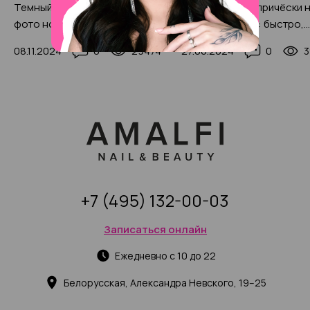
Темный маникюр 2025: 200+
Лучшие легкие причёски 
фото новинок
лето 2025 года: быстро,
просто и очень стильно (
08.11.2024
0
29474
27.06.2024
0
3
фото)
+7 (495) 132-00-03
Записаться онлайн
Ежедневно с 10 до 22
Белорусская, Александра Невского, 19–25