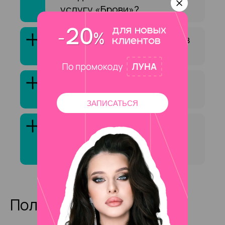
услугу «Брови»?
Как выбрать специалиста в
сфере «Брови»?
Клиенты обычно довольны
услугой «Брови»?
ЗАПИСАТЬСЯ
Сколько стоит услуга
«Брови» на на
Академической ?
Полезные статьи