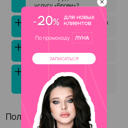
услугу «Брови»?
Как выбрать специалиста в
сфере «Брови»?
Клиенты обычно довольны
услугой «Брови»?
ЗАПИСАТЬСЯ
Сколько стоит услуга
«Брови» на на Чистых
прудов ?
Полезные статьи